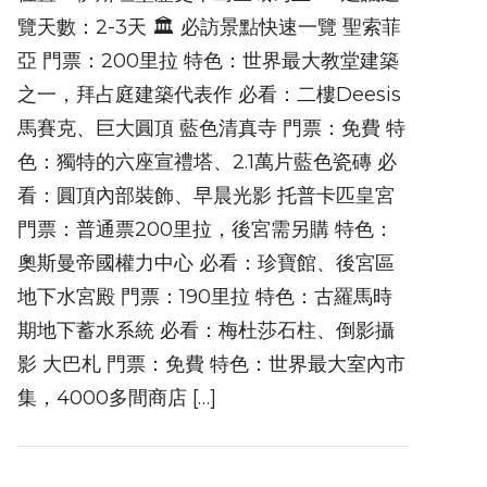
覽天數：2-3天 🏛 必訪景點快速一覽 聖索菲
亞 門票：200里拉 特色：世界最大教堂建築
之一，拜占庭建築代表作 必看：二樓Deesis
馬賽克、巨大圓頂 藍色清真寺 門票：免費 特
色：獨特的六座宣禮塔、2.1萬片藍色瓷磚 必
看：圓頂內部裝飾、早晨光影 托普卡匹皇宮
門票：普通票200里拉，後宮需另購 特色：
奧斯曼帝國權力中心 必看：珍寶館、後宮區
地下水宮殿 門票：190里拉 特色：古羅馬時
期地下蓄水系統 必看：梅杜莎石柱、倒影攝
影 大巴札 門票：免費 特色：世界最大室內市
集，4000多間商店 […]