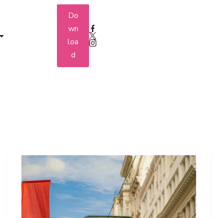
Do
wn
loa
d