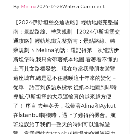
By
Melina
2024-12-26
Write a Comment
【2024伊斯坦堡交通攻略】輕軌地鐵完整指
南：景點路線、轉乘規劃 【2024伊斯坦堡交
通攻略】輕軌地鐵完整指南：景點路線、轉
乘規劃 ⭐ Melina的話：還記得第一次造訪伊
斯坦堡時,我只會帶著紙本地圖,看著看不懂的
土耳其文路標發愁。現在每當我帶朋友遊覽
這座城市,總是忍不住感嘆這十年來的變化 –
從單一語言到多語系標示,從紙本地圖到即時
導航,伊斯坦堡的大眾運輸真的越來越方便
了！ 序言 去年冬天，我帶著Alina和Aykut
在İstanbul轉機時，遇上了難得的機會。航
班延誤給了我們一整天的時間可以進城遊
覽。當我們站在İstanbul機場的交通資訊中