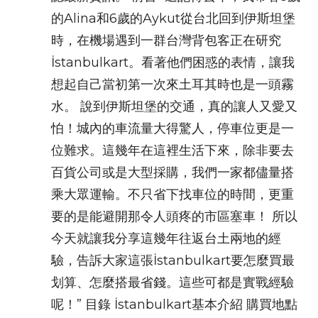
的Alina和6歲的Aykut從台北回到伊斯坦堡
時，在機場遇到一群台灣背包客正在研究
İstanbulkart。看著他們困惑的表情，讓我
想起自己當初第一次來土耳其時也是一頭霧
水。 說到伊斯坦堡的交通，真的讓人又愛又
怕！城內的車流量大得驚人，停車位更是一
位難求。這幾年在這裡生活下來，除非要去
百貨公司或是大型採購，我們一家都儘量搭
乘大眾運輸。不只省下找車位的時間，更重
要的是能避開那令人頭疼的市區塞車！ 所以
今天就讓我分享這幾年往返台土兩地的經
驗，告訴大家這張İstanbulkart要怎麼買最
划算、怎麼搭最省錢。這些可都是實戰經驗
呢！” 目錄 İstanbulkart基本介紹 購買地點