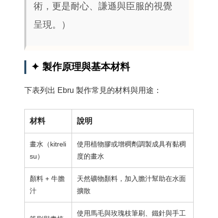
術，更是耐心、謙遜與臣服的視覺
呈現。）
✦ 製作原理與基本材料
下表列出 Ebru 製作常見的材料與用途：
材料
說明
畫水（kitreli
使用植物膠或增稠劑調製成具有黏稠
su）
度的畫水
顏料 + 牛膽
天然礦物顏料，加入膽汁幫助在水面
汁
擴散
使用馬毛與玫瑰枝筆刷、鐵針與手工