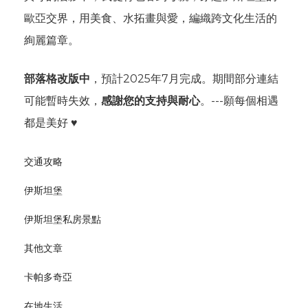
歐亞交界，用美食、水拓畫與愛，編織跨文化生活的
絢麗篇章。
部落格改版中
，預計2025年7月完成。期間部分連結
可能暫時失效，
感謝您的支持與耐心
。---願每個相遇
都是美好 ♥
交通攻略
伊斯坦堡
伊斯坦堡私房景點
其他文章
卡帕多奇亞
在地生活