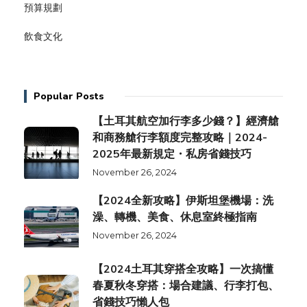
預算規劃
飲食文化
Popular Posts
【土耳其航空加行李多少錢？】經濟艙
和商務艙行李額度完整攻略｜2024-
2025年最新規定・私房省錢技巧
November 26, 2024
【2024全新攻略】伊斯坦堡機場：洗
澡、轉機、美食、休息室終極指南
November 26, 2024
【2024土耳其穿搭全攻略】一次搞懂
春夏秋冬穿搭：場合建議、行李打包、
省錢技巧懶人包