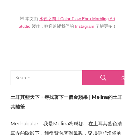
🧸 本文由
水色之間｜Color Flow Ebru Marbling Art
Studio
製作，歡迎追蹤我們的
Instagram
了解更多！
Sear
土耳其藍天下・尋找著下一個金蘋果 | Melina的土耳
其隨筆
Merhabalar，我是Melina梅琳娜。在土耳其藍色清
真寺的陰影下，我從背包客到母親，穿越伊斯坦堡的