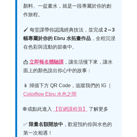
顏料、一盆畫水，就是一段專屬於你的創
作旅程。
🖌 每堂課帶你認識經典技法，並完成
2～3
幅專屬於你的 Ebru 水拓畫作品
，全程沉浸
在色彩與流動的節奏中。
📩
立即報名體驗課
，讓生活慢下來，讓水
面上的顏色說出你心中的故事：
📱 掃描下方 QR Code，追蹤我們的 IG ｜
Colorflow Ebru 水色之間
🌐 或點此進入
【官網課程頁】
了解更多
✅
限量名額開放中
，歡迎預約你與水色的
第一次相遇！