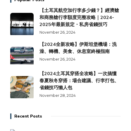
【土耳其航空加行李多少錢？】經濟艙
和商務艙行李額度完整攻略｜2024-
2025年最新規定・私房省錢技巧
November 26, 2024
【2024全新攻略】伊斯坦堡機場：洗
澡、轉機、美食、休息室終極指南
November 26, 2024
【2024土耳其穿搭全攻略】一次搞懂
春夏秋冬穿搭：場合建議、行李打包、
省錢技巧懶人包
November 28, 2024
Recent Posts