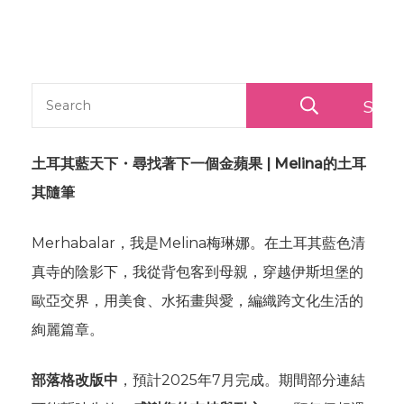
Sear
土耳其藍天下・尋找著下一個金蘋果 | Melina的土耳
其隨筆
Merhabalar，我是Melina梅琳娜。在土耳其藍色清
真寺的陰影下，我從背包客到母親，穿越伊斯坦堡的
歐亞交界，用美食、水拓畫與愛，編織跨文化生活的
絢麗篇章。
部落格改版中
，預計2025年7月完成。期間部分連結