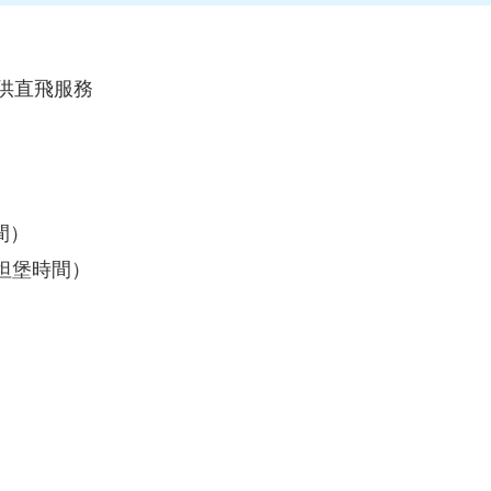
供直飛服務
間）
斯坦堡時間）
）