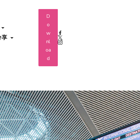
D
o
w
分享
nl
oa
d