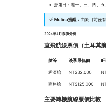
營運日：週一、三、四、五
💡
Melina提醒：
由於目前僅有
2024年4月票價分析
直飛航線票價（土耳其
艙等
淡季最低價
旺
經濟艙
NT$32,000
NT
商務艙
NT$125,000
N
主要轉機航線票價比較