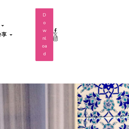
D
o
w
分享
nl
oa
d