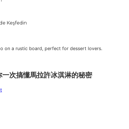
de Keşfedin
你一次搞懂馬拉許冰淇淋的秘密
on
t
土
耳
其
冰
淇