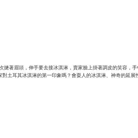
五次撧著眉頭，伸手要去接冰淇淋，賣家臉上掛著調皮的笑容，手中
家對土耳其冰淇淋的第一印象嗎？會耍人的冰淇淋、神奇的延展