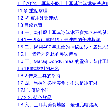
1
【2024土耳其必吃】土耳其冰淇淋完整攻略
1.1
📖 重點整理
1.2
🔗 實用外部連結
1.3
目錄速覽
1.4
一、為什麼土耳其冰淇淋不會掉？秘密就
1.4.1
一切從山羊開始：最純粹的美味根源
1.5
二、揭開400年工藝的神秘面紗：遇見大師
1.5.1
一個意外造就的美味傳奇
1.6
三、Maraş Dondurması的靈魂：製作
1.6.1
關鍵材料的秘密
1.6.2
傳統工具的堅持
1.7
四、馬拉許必吃美食：不只是冰淇淋
1.7.1
1. 傳統小吃
1.7.2
2. 特色飲品
1.8
六、土耳其美食地圖：最佳品嚐路線