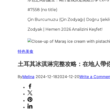
#7558 (no title)
Çin Burcunuzu (Çin Zodyağı) Doğru Şekil
Zodyak | Hemen 2026 Analizini Keşfet!
特色美食
土耳其冰淇淋完整攻略：在地人帶
By
Melina
2024-12-18
2024-12-20
Write a Commen