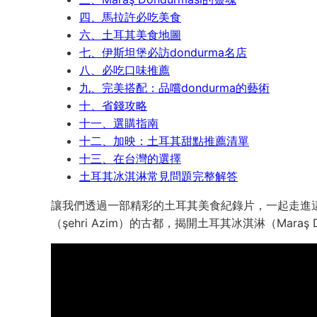
四、馬拉許必吃美食
六、土耳其美食地圖
七、伊斯坦堡必訪dondurma名店
八、必吃口味推薦
九、完美搭配：品嚐dondurma的藝術
十、省錢攻略
十一、選購指南
十二、加映：土耳其甜點推薦清單
十三、在台灣的選擇
土耳其冰淇淋常見問題完整解答
讓我們透過一部精彩的土耳其美食紀錄片，一起走進這個神奇甜
（şehri Azim）的古都，揭開土耳其冰淇淋（Maraş 