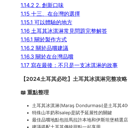
1.14.2
2. 創新口味
1.15
十三、在台灣的選擇
1.15.1
可以體驗的地方
1.16
土耳其冰淇淋常見問題完整解答
1.16.1
關於製作方式
1.16.2
關於品嚐建議
1.16.3
關於在台灣品嚐
1.17
寫在最後：不只是一支冰淇淋的故事
【2024土耳其必吃】土耳其冰淇淋完整攻略：
📖 重點整理
土耳其冰淇淋(Maraş Dondurması)是土耳其
特殊山羊奶和salep是賦予延展性的關鍵
最佳品嚐地點包括馬拉許本地和伊斯坦堡精選店
建議搭配土耳其傳統甜點一起享用