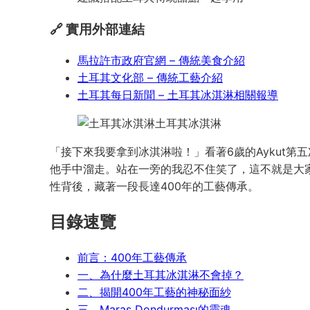
🔗 實用外部連結
馬拉許市政府官網 – 傳統美食介紹
土耳其文化部 – 傳統工藝介紹
土耳其每日新聞 – 土耳其冰淇淋相關報導
土耳其冰淇淋
「接下來我要拿到冰淇淋啦！」看著6歲的Aykut第
他手中溜走。站在一旁的我忍不住笑了，這不就是大
性背後，藏著一段長達400年的工藝傳承。
目錄速覽
前言：400年工藝傳承
一、為什麼土耳其冰淇淋不會掉？
二、揭開400年工藝的神秘面紗
三、Maraş Dondurması的靈魂