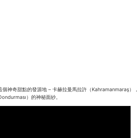
點的發源地 – 卡赫拉曼馬拉許（Kahramanmaraş），這座
Dondurması）的神秘面紗。