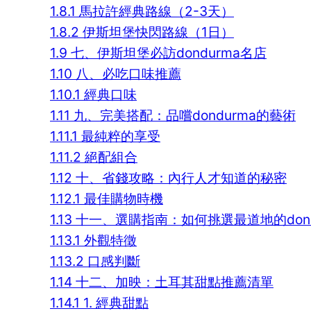
1.8.1
馬拉許經典路線（2-3天）
1.8.2
伊斯坦堡快閃路線（1日）
1.9
七、伊斯坦堡必訪dondurma名店
1.10
八、必吃口味推薦
1.10.1
經典口味
1.11
九、完美搭配：品嚐dondurma的藝術
1.11.1
最純粹的享受
1.11.2
絕配組合
1.12
十、省錢攻略：內行人才知道的秘密
1.12.1
最佳購物時機
1.13
十一、選購指南：如何挑選最道地的dond
1.13.1
外觀特徵
1.13.2
口感判斷
1.14
十二、加映：土耳其甜點推薦清單
1.14.1
1. 經典甜點