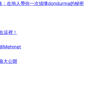
：在地人帶你一次搞懂dondurma的秘密
淇
淋
的
秘
密
在這裡！
Mehmet
工藝大公開