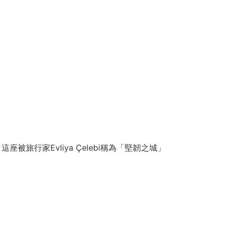
被旅行家Evliya Çelebi稱為「堅韌之城」