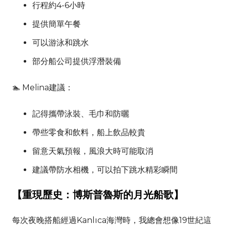
行程約4-6小時
提供簡單午餐
可以游泳和跳水
部分船公司提供浮潛裝備
🏊 Melina建議：
記得攜帶泳裝、毛巾和防曬
帶些零食和飲料，船上飲品較貴
留意天氣預報，風浪大時可能取消
建議帶防水相機，可以拍下跳水精彩瞬間
【重現歷史：博斯普魯斯的月光船歌】
每次夜晚搭船經過Kanlıca海灣時，我總會想像19世紀這