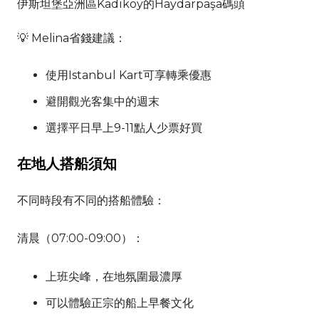
伊斯坦堡亞洲區Kadıköy的Haydarpaşa碼頭
💡 Melina省錢建議：
使用Istanbul Kart可享轉乘優惠
避開觀光客集中的週末
選擇平日早上9-11點人少票好買
在地人搭船須知
不同時段有不同的搭船體驗：
清晨（07:00-09:00）：
上班尖峰，在地氛圍最濃厚
可以體驗正宗的船上早餐文化