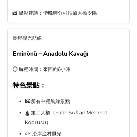
📸 攝影建議：傍晚時分可拍攝大橋夕陽
長程觀光航線
Eminönü – Anadolu Kavağı
⏱ 航程時間：來回約6小時
特色景點：
🏰 所有中程航線景點
🛕 第二大橋（Fatih Sultan Mehmet
Köprüsü）
🐟 沿岸漁村風光