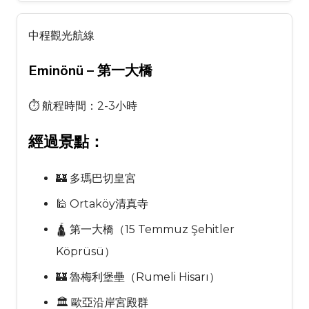
中程觀光航線
Eminönü – 第一大橋
⏱ 航程時間：2-3小時
經過景點：
🏰 多瑪巴切皇宮
🕌 Ortaköy清真寺
🛕 第一大橋（15 Temmuz Şehitler
Köprüsü）
🏰 魯梅利堡壘（Rumeli Hisarı）
🏛 歐亞沿岸宮殿群