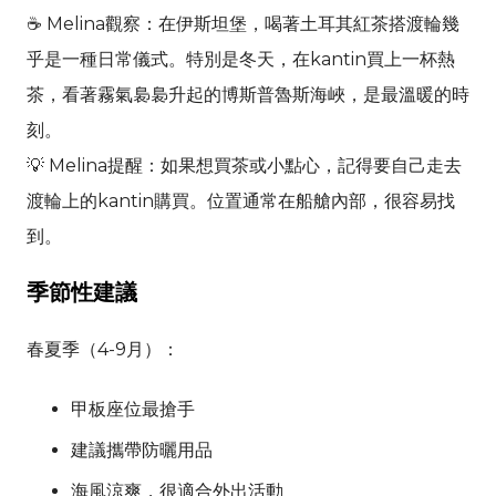
☕ Melina觀察：在伊斯坦堡，喝著土耳其紅茶搭渡輪幾
乎是一種日常儀式。特別是冬天，在kantin買上一杯熱
茶，看著霧氣裊裊升起的博斯普魯斯海峽，是最溫暖的時
刻。
💡 Melina提醒：如果想買茶或小點心，記得要自己走去
渡輪上的kantin購買。位置通常在船艙內部，很容易找
到。
季節性建議
春夏季（4-9月）：
甲板座位最搶手
建議攜帶防曬用品
海風涼爽，很適合外出活動