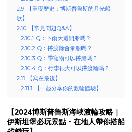
2.9
【重現歷史：博斯普魯斯的月光船
歌】
2.10
【常見問題Q&A】
2.10.1
Q：下雨天還開船嗎？
2.10.2
Q：搭渡輪會暈船嗎？
2.10.3
Q：帶寵物可以搭船嗎？
2.10.4
Q：行李很大可以搭渡輪嗎？
2.11
【寫在最後】
2.11.1
【一起分享你的渡輪體驗】
【2024博斯普魯斯海峽渡輪攻略｜
伊斯坦堡必玩景點・在地人帶你搭船
省錢玩】