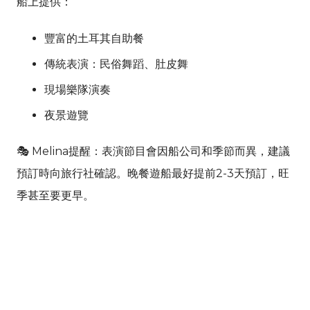
船上提供：
豐富的土耳其自助餐
傳統表演：民俗舞蹈、肚皮舞
現場樂隊演奏
夜景遊覽
🎭 Melina提醒：表演節目會因船公司和季節而異，建議
預訂時向旅行社確認。晚餐遊船最好提前2-3天預訂，旺
季甚至要更早。