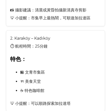
📸 攝影建議：清晨或黃昏拍攝新清真寺剪影
💡 小提醒：市集早上最熱鬧，可順遊加拉達區
2. Karaköy – Kadıköy
⏱ 航程時間：25分鐘
特色：
🏪 文青市集區
🍴 美食天堂
☕ 特色咖啡館
💡 小提醒：可以順路探索加拉達塔