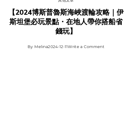
【2024博斯普魯斯海峽渡輪攻略｜伊
斯坦堡必玩景點・在地人帶你搭船省
錢玩】
By
Melina
2024-12-11
Write a Comment