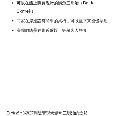
可以在船上購買現烤的鯖魚三明治（Balık
Ekmek）
商家在岸邊設有簡單的桌椅，可以坐下來慢慢享用
海鷗們總是在附近盤旋，等著客人餵食
Eminönü碼頭周邊賣現烤鯖魚三明治的漁船