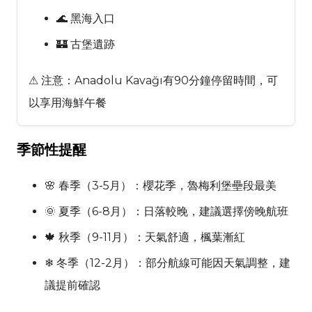
🌊 黑海入口
🏰 古堡遺跡
⚠ 注意：Anadolu Kavağı有90分鐘停留時間，可
以享用海鮮午餐
季節性提醒
🌸 春季（3-5月）：櫻花季，魯梅利堡壘段最美
🌞 夏季（6-8月）：日落較晚，建議選擇傍晚航班
🍁 秋季（9-11月）：天氣舒適，楓葉漸紅
❄ 冬季（12-2月）：部分航線可能因天氣調整，建
議提前確認