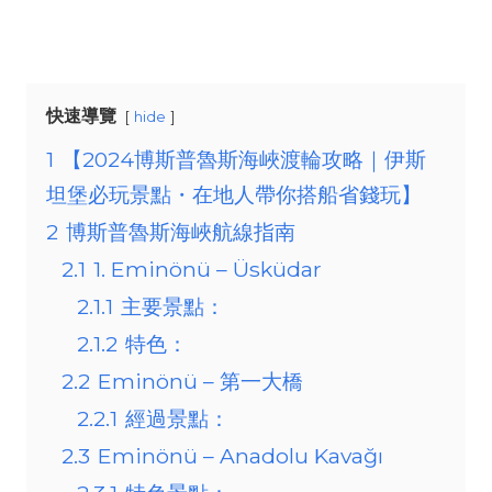
快速導覽
hide
1
【2024博斯普魯斯海峽渡輪攻略｜伊斯
坦堡必玩景點・在地人帶你搭船省錢玩】
2
博斯普魯斯海峽航線指南
2.1
1. Eminönü – Üsküdar
2.1.1
主要景點：
2.1.2
特色：
2.2
Eminönü – 第一大橋
2.2.1
經過景點：
2.3
Eminönü – Anadolu Kavağı