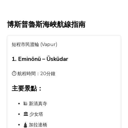
博斯普魯斯海峽航線指南
短程市民渡輪 (Vapur)
1. Eminönü – Üsküdar
⏱ 航程時間：20分鐘
主要景點：
🕌 新清真寺
🏛 少女塔
🛕 加拉達橋