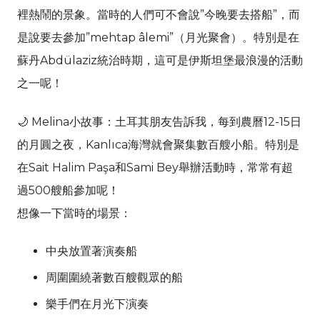
裡熱鬧的景象。當時的人們可不會說”今晚要去搭船”，而
是說要去參加”mehtap âlemi”（月光聚會）。特別是在
蘇丹Abdülaziz統治時期，這可是伊斯坦堡最浪漫的活動
之一呢！
🌙 Melina小故事：土耳其朋友告訴我，每到農曆12-15日
的月圓之夜，Kanlıca海灣就會聚集數百艘小船。特別是
在Sait Halim Paşa和Sami Bey舉辦活動時，常常有超
過500艘船參加呢！
想像一下當時的場景：
中央放置著演奏船
周圍圍繞著數百艘觀眾的船
樂手們在月光下演奏