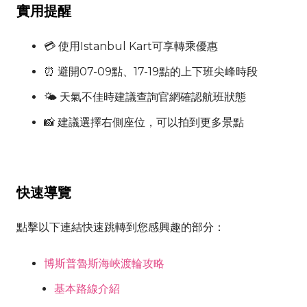
實用提醒
💳 使用Istanbul Kart可享轉乘優惠
⏰ 避開07-09點、17-19點的上下班尖峰時段
🌤 天氣不佳時建議查詢官網確認航班狀態
📸 建議選擇右側座位，可以拍到更多景點
快速導覽
點擊以下連結快速跳轉到您感興趣的部分：
博斯普魯斯海峽渡輪攻略
基本路線介紹