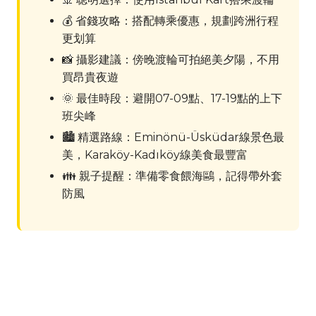
💰 省錢攻略：搭配轉乘優惠，規劃跨洲行程
更划算
📸 攝影建議：傍晚渡輪可拍絕美夕陽，不用
買昂貴夜遊
🌞 最佳時段：避開07-09點、17-19點的上下
班尖峰
🏙 精選路線：Eminönü-Üsküdar線景色最
美，Karaköy-Kadıköy線美食最豐富
👪 親子提醒：準備零食餵海鷗，記得帶外套
防風