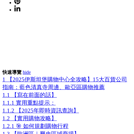
坦
堡
購
物
中
心
全
攻
略】
15
大
百
快速導覽
hide
貨
1
【2025伊斯坦堡購物中心全攻略】15大百貨公司
公
指南：藍色清真寺周邊、歐亞區購物推薦
司
指
1.1
【寫在前面的話】
南，
1.1.1
實用重點提示：
探
1.1.2
【2025年即時資訊查詢】
索
1.2
【實用購物攻略】
藍
色
1.2.1
🎯 如何規劃購物行程
清
1.3
【歐洲區｜歷史區域商場】