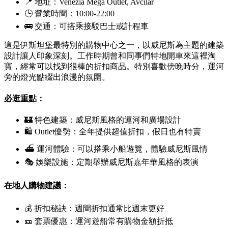
📍 地址：
Venezia Mega Outlet, Avcılar
🕒 營業時間：10:00-22:00
🚌 交通：可搭乘接駁巴士或計程車
這是伊斯坦堡最特別的購物中心之一，以威尼斯為主題的建築
設計讓人印象深刻。工作時期曾和同事們特地開車來這裡淘
寶，經常可以找到很棒的折扣商品。特別喜歡傍晚時分，運河
旁的燈光點綴出浪漫的氛圍。
必逛重點：
🏰 特色建築：威尼斯風格的運河和廣場設計
🛍 Outlet優勢：全年提供超值折扣，假日也有特賣
⛴ 運河體驗：可以搭乘小船遊覽，體驗威尼斯風情
🎭 娛樂設施：定期舉辦威尼斯嘉年華風格的表演
在地人購物建議：
💰 折扣秘訣：週間折扣通常比週末更好
🎫 套票優惠：運河遊船常有購物金額折抵