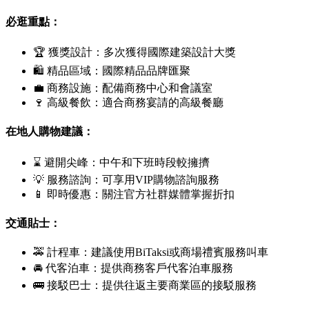
必逛重點：
🏆 獲獎設計：多次獲得國際建築設計大獎
🛍 精品區域：國際精品品牌匯聚
💼 商務設施：配備商務中心和會議室
🍷 高級餐飲：適合商務宴請的高級餐廳
在地人購物建議：
⌛ 避開尖峰：中午和下班時段較擁擠
💡 服務諮詢：可享用VIP購物諮詢服務
📱 即時優惠：關注官方社群媒體掌握折扣
交通貼士：
🚕 計程車：建議使用
BiTaksi
或商場禮賓服務叫車
🚘 代客泊車：提供商務客戶代客泊車服務
🚌 接駁巴士：提供往返主要商業區的接駁服務