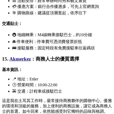
📅 活動安排：經常舉辦時尚秀和藝文展覽
💳 優惠方案：銀行合作優惠多，可先上官網查詢
🎯 購物路線：建議從頂層逛起，依序往下
交通貼士：
🚇 地鐵轉乘：M4線轉乘接駁巴士，約10分鐘
🚘 停車便利：停車費可憑消費發票折抵
🚌 接駁服務：固定時段有免費接駁車往返碼頭
15.
Akmerkez
：商務人士的優質選擇
基本資訊：
📍 地址：
Etiler
🕒 營業時間：10:00-22:00
🚕 交通：計程車或接駁巴士
這是我在土耳其工作時，最常接待商務夥伴的購物中心。優雅
的環境和頂級的服務，加上便利的商務設施，讓它成為商務人
士的首選。如今回來，依然能感受到它獨特的品味與格調。