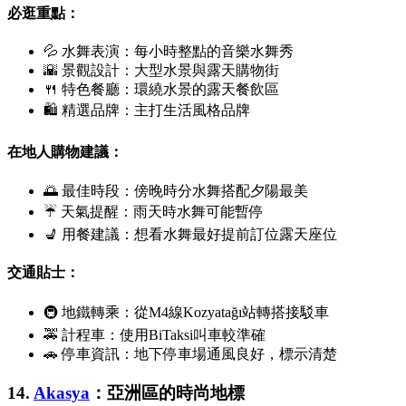
必逛重點：
💦 水舞表演：每小時整點的音樂水舞秀
🌇 景觀設計：大型水景與露天購物街
🍴 特色餐廳：環繞水景的露天餐飲區
🛍 精選品牌：主打生活風格品牌
在地人購物建議：
🌅 最佳時段：傍晚時分水舞搭配夕陽最美
☔ 天氣提醒：雨天時水舞可能暫停
💺 用餐建議：想看水舞最好提前訂位露天座位
交通貼士：
🚇 地鐵轉乘：從M4線
Kozyatağı
站轉搭接駁車
🚕 計程車：使用
BiTaksi
叫車較準確
🚗 停車資訊：地下停車場通風良好，標示清楚
14.
Akasya
：亞洲區的時尚地標