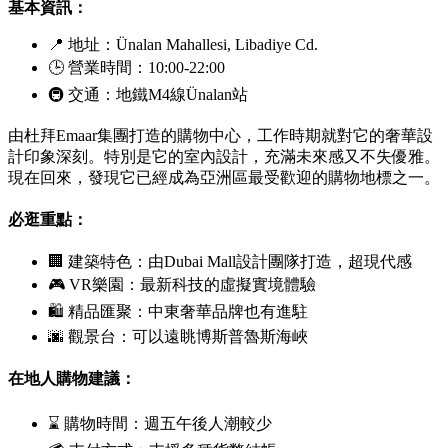
基本資訊：
📍 地址：
Ünalan Mahallesi, Libadiye Cd.
🕒 營業時間：10:00-22:00
🚇 交通：地鐵M4線
Ünalan
站
由杜拜
Emaar
集團打造的購物中心，工作時期就對它的奢華設
計印象深刻。特別是它的室內設計，充滿未來感又不失優雅。
現在回來，發現它已經成為亞洲區最受歡迎的購物地標之一。
必逛重點：
🏢 建築特色：由
Dubai Mall
設計團隊打造，超現代感
🎮 VR樂園：最新科技的虛擬實境體驗
🛍 精品匯聚：中東奢華品牌也有進駐
🌆 觀景台：可以遠眺博斯普魯斯海峽
在地人購物建議：
⌛ 購物時間：週五午後人潮較少