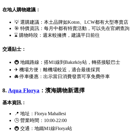
在地人購物建議：
💡 選購建議：本土品牌如
Koton
、
LCW
都有大型專賣店
🎯 特價資訊：每月中都有特賣活動，可以先在官網查詢
⌛ 購物時段：週末較擁擠，建議平日前往
交通貼士：
🚇 地鐵路線：搭M1線到
Bakırköy
站，轉搭接駁巴士
✈ 機場方便：離機場較近，適合最後採買
🚘 停車優惠：出示當日消費發票可享免費停車
8.
Aqua Florya
：濱海購物新選擇
基本資訊：
📍 地址：
Florya Mahallesi
🕒 營業時間：10:00-22:00
🚇 交通：地鐵M1線
Florya
站