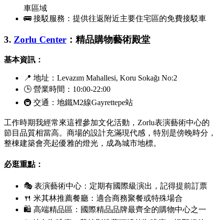
車區域
🚌 接駁服務：提供往返附近主要住宅區的免費接駁車
3.
Zorlu Center
：精品購物藝術殿堂
基本資訊：
📍 地址：
Levazım Mahallesi, Koru Sokağı No:2
🕒 營業時間：10:00-22:00
🚇 交通：地鐵M2線
Gayrettepe
站
工作時期我經常來這裡參加文化活動，
Zorlu
表演藝術中心的
節目品質相當高。商場的設計充滿現代感，特別是傍晚時分，
整棟建築會亮起優雅的燈光，成為城市地標。
必逛重點：
🎭 表演藝術中心：定期有國際級演出，記得提前訂票
🍴 米其林推薦餐廳：適合商務聚餐或特殊場合
🛍 高端精品區：國際精品品牌最齊全的購物中心之一