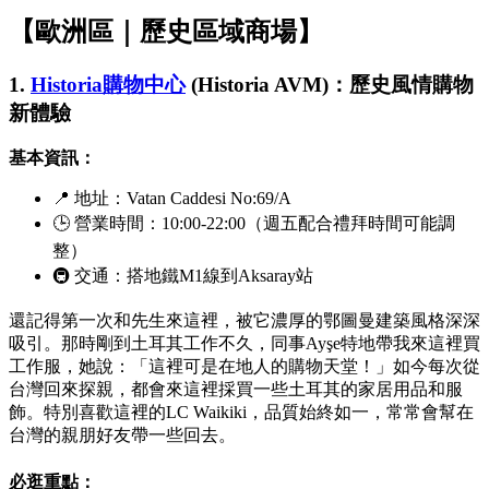
【歐洲區｜歷史區域商場】
1.
Historia購物中心
(
Historia AVM
)：歷史風情購物
新體驗
基本資訊：
📍 地址：
Vatan Caddesi No:69/A
🕒 營業時間：10:00-22:00（週五配合禮拜時間可能調
整）
🚇 交通：搭地鐵M1線到
Aksaray
站
還記得第一次和先生來這裡，被它濃厚的鄂圖曼建築風格深深
吸引。那時剛到土耳其工作不久，同事
Ayşe
特地帶我來這裡買
工作服，她說：「這裡可是在地人的購物天堂！」如今每次從
台灣回來探親，都會來這裡採買一些土耳其的家居用品和服
飾。特別喜歡這裡的
LC Waikiki
，品質始終如一，常常會幫在
台灣的親朋好友帶一些回去。
必逛重點：