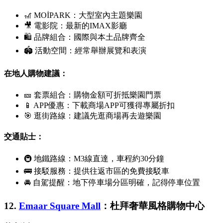
🎢
MOİPARK
：大型室內主題樂園
🎥 電影院：最新的IMAX影廳
🛍 品牌組合：國際與本土品牌齊全
🏟 活動空間：經常舉辦展覽和表演
在地人購物建議：
🎫 套票組合：購物金額可折抵樂園門票
📱 APP優惠：下載商場APP可獲得專屬折扣
🎯 逛街路線：建議先逛商場再去遊樂園
交通貼士：
🚇 地鐵路線：M3線直達，車程約30分鐘
🚌 接駁服務：提供往返市區的免費接駁車
🚘 自駕提醒：地下停車場分區明確，記得停車位置
12.
Emaar Square Mall
：杜拜奢華風格購物中心