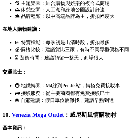
🎡 主題樂園：結合購物與娛樂的複合式商場
🌅 休憩空間：人工湖和綠地公園設計舒適
👜 品牌種類：以中高端品牌為主，折扣幅度大
在地人購物建議：
📅 特賣檔期：每季初是出清時段，折扣最多
💰 價格比較：建議貨比三家，有時不同專櫃價格不同
⌛ 逛街時間：建議預留一整天，商場很大
交通貼士：
🚇 地鐵轉乘：M4線到
Pendik
站，轉搭免費接駁車
🚌 接駁服務：從主要商圈都有免費接駁巴士
🚘 自駕建議：假日車位較難找，建議早點到達
10.
Venezia Mega Outlet
：威尼斯風情購物村
基本資訊：