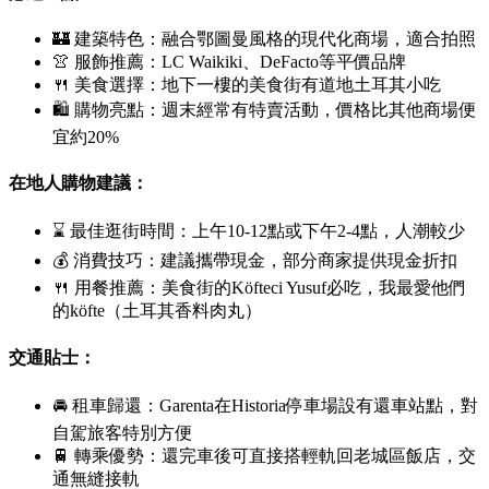
🏰 建築特色：融合鄂圖曼風格的現代化商場，適合拍照
👚 服飾推薦：
LC Waikiki
、
DeFacto
等平價品牌
🍴 美食選擇：地下一樓的美食街有道地土耳其小吃
🛍 購物亮點：週末經常有特賣活動，價格比其他商場便
宜約20%
在地人購物建議：
⌛ 最佳逛街時間：上午10-12點或下午2-4點，人潮較少
💰 消費技巧：建議攜帶現金，部分商家提供現金折扣
🍴 用餐推薦：美食街的
Köfteci Yusuf
必吃，我最愛他們
的
köfte
（土耳其香料肉丸）
交通貼士：
🚘 租車歸還：
Garenta
在
Historia
停車場設有還車站點，對
自駕旅客特別方便
🚆 轉乘優勢：還完車後可直接搭輕軌回老城區飯店，交
通無縫接軌