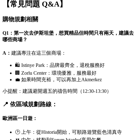
【常見問題 Q&A】
購物規劃相關
Q1：第一次去伊斯坦堡，想買精品但時間只有兩天，建議去
哪些商場？
A：
建議專注在這三個商場：
🛍
Istinye Park
：品牌最齊全，退稅服務好
🏢
Zorlu Center
：環境優雅，服務最好
💼 如果時間充裕，可以再加上
Akmerkez
小提醒：建議避開週五的禱告時間（12:30-13:30）
📍 依區域規劃路線：
歐洲區一日遊：
🕑 上午：從
Historia
開始，可順路遊覽藍色清真寺
🍴 中午：移動到
Forum Istanbul
享用午餐