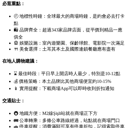
必逛重點：
🕘 地標性時鐘：全球最大的商場時鐘，是約會必去打卡
點
🛍 品牌齊全：超過343家品牌店面，從平價到精品一應
俱全
🎡 娛樂設施：室內遊樂園、保齡球館、電影院一次滿足
🍴 美食選擇：土耳其本土及國際連鎖餐廳應有盡有
在地人購物建議：
⌛ 最佳時段：平日早上開店時人最少，特別是10-12點
💰 價格策略：本土品牌比其他商場便宜約10-15%
📱 實用提醒：下載商場App可以即時收到折扣通知
交通貼士：
🚇 地鐵方便：M2線
Şişli
站就在商場正下方
🚌 公車轉乘：多條公車路線經過，站點就在商場門口
🚗 停車提醒：消費滿額可享有停車折扣，記得索取停車