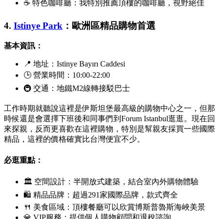
☕ 特色咖啡廳：我特別推薦頂樓的咖啡廳，視野絕佳
4.
Istinye Park
：歐洲區精品購物首選
基本資訊：
📍 地址：
Istinye Bayırı Caddesi
🕒 營業時間：10:00-22:00
🚇 交通：地鐵M2線轉接駁巴士
工作時期就聽說這裡是伊斯坦堡最高級的購物中心之一，但那
時候還是會選擇下班後和同事們到Forum Istanbul逛逛。現在回
來探親，反而更喜歡在這裡購物，特別是幫親友採買一些國際
精品，這裡的價格確實比台灣便宜不少。
必逛重點：
🏛 空間設計：半開放式建築，結合室內外購物體驗
🛍 精品品牌：超過291家國際品牌，款式齊全
🍴 美食區域：頂樓餐廳可以欣賞博斯普魯斯海峽美景
💎 VIP服務：提供個人購物顧問和退稅諮詢