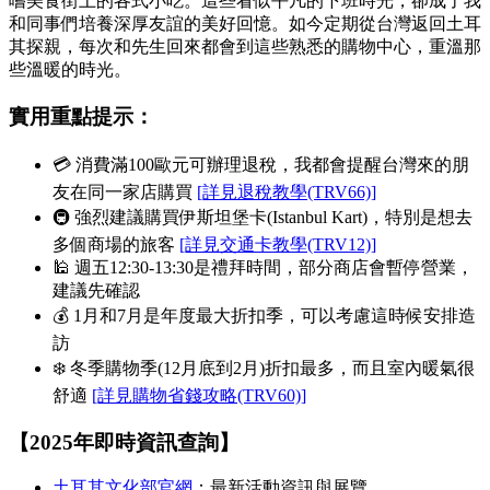
嚐美食街上的各式小吃。這些看似平凡的下班時光，卻成了我
和同事們培養深厚友誼的美好回憶。如今定期從台灣返回土耳
其探親，每次和先生回來都會到這些熟悉的購物中心，重溫那
些溫暖的時光。
實用重點提示：
💳 消費滿100歐元可辦理退稅，我都會提醒台灣來的朋
友在同一家店購買
[詳見退稅教學(TRV66)]
🚇 強烈建議購買伊斯坦堡卡(
Istanbul Kart
)，特別是想去
多個商場的旅客
[詳見交通卡教學(TRV12)]
🕌 週五12:30-13:30是禮拜時間，部分商店會暫停營業，
建議先確認
💰 1月和7月是年度最大折扣季，可以考慮這時候安排造
訪
❄️ 冬季購物季(12月底到2月)折扣最多，而且室內暖氣很
舒適
[詳見購物省錢攻略(TRV60)]
【2025年即時資訊查詢】
土耳其文化部官網
：最新活動資訊與展覽