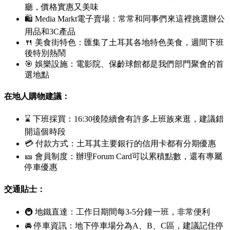
廳，價格實惠又美味
🛍
Media Markt
電子賣場：常常和同事們來這裡挑選辦公
用品和3C產品
🍴 美食街特色：匯集了土耳其各地特色美食，週間下班
後特別熱鬧
🎯 娛樂設施：電影院、保齡球館都是我們部門聚會的首
選地點
在地人購物建議：
⌛ 下班採買：16:30後陸續會有許多上班族來逛，建議錯
開這個時段
💳 付款方式：土耳其主要銀行的信用卡都有分期優惠
🎫 會員制度：辦理Forum Card可以累積點數，還有專屬
停車優惠
交通貼士：
🚇 地鐵直達：工作日期間每3-5分鐘一班，非常便利
🚘 停車資訊：地下停車場分為A、B、C區，建議記住停