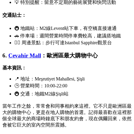
💡 特別提醒：留意不定期的藝術展覽和快閃活動
交通貼士：
🚇 地鐵站：M2線
Levent
站下車，有空橋直接連通
🚗 停車場：週間營業時間停車費較高，建議搭地鐵
🚶‍♀️ 周邊景點：步行可達
Istanbul Sapphire
觀景台
6.
Cevahir Mall
：歐洲區最大購物中心
基本資訊：
📍 地址：
Meşrutiyet Mahallesi, Şişli
🕒 營業時間：10:00-22:00
🚇 交通：地鐵M2線
Şişli
站
當年工作之餘，常常會和同事相約來這裡。它不只是歐洲區最
大的購物中心，更是在地人購物的首選。記得最喜歡在這裡那
個全球最大的商場時鐘底下和朋友約會，現在偶爾回來，依然
會被它巨大的室內空間所震撼。