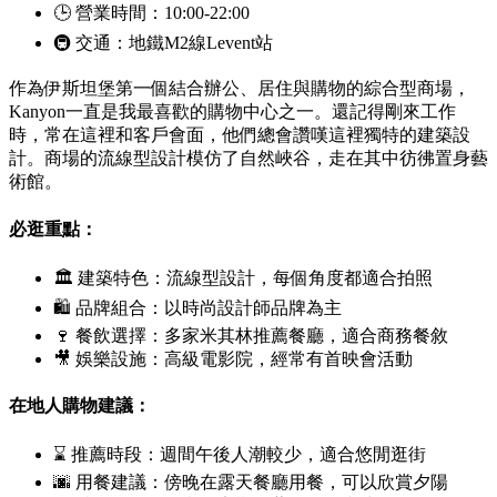
🕒 營業時間：10:00-22:00
🚇 交通：地鐵M2線
Levent
站
作為伊斯坦堡第一個結合辦公、居住與購物的綜合型商場，
Kanyon
一直是我最喜歡的購物中心之一。還記得剛來工作
時，常在這裡和客戶會面，他們總會讚嘆這裡獨特的建築設
計。商場的流線型設計模仿了自然峽谷，走在其中彷彿置身藝
術館。
必逛重點：
🏛 建築特色：流線型設計，每個角度都適合拍照
🛍 品牌組合：以時尚設計師品牌為主
🍷 餐飲選擇：多家米其林推薦餐廳，適合商務餐敘
🎥 娛樂設施：高級電影院，經常有首映會活動
在地人購物建議：
⌛ 推薦時段：週間午後人潮較少，適合悠閒逛街
🌆 用餐建議：傍晚在露天餐廳用餐，可以欣賞夕陽