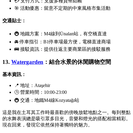
💳 支付方式：支援多種貨幣結帳
🎯 活動優惠：留意不定期的中東風格市集活動
交通貼士：
🚇 地鐵方案：M4線到
Ünalan
站，有空橋直達
🚘 停車指引：B1停車場最方便，電梯直達商場
🚌 接駁資訊：提供往返主要商業區的接駁服務
13.
Watergarden
：結合水景的休閒購物空間
基本資訊：
📍 地址：
Ataşehir
🕒 營業時間：10:00-23:00
🚇 交通：地鐵M4線
Kozyatağı
站
這是我在土耳其工作時最喜歡的傍晚放鬆地點之一。每到整點
的水舞表演總是吸引眾多目光，音樂和燈光的搭配相當精彩。
現在回來，發現它依然保持著獨特的魅力。