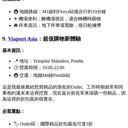
🚇 地鐵路線：M1線到
Florya
站後步行約10分鐘
✈ 機場便利：離機場很近，適合轉機時購物
🚘 停車資訊：地下停車場寬敞，假日較擁擠
9.
Viaport Asia
：超值購物新體驗
基本資訊：
📍 地址：
Yenişehir Mahallesi, Pendik
🕒 營業時間：10:00-22:00
🚇 交通：地鐵M4線
Pendik
站
這是我最推薦給想買精品的朋友的Outlet。工作時期就常和同
事相約週末來這裡挖寶，現在返台前也常來採購一些精品，因
為這裡的折扣真的很實在。
必逛重點：
🏷 Outlet區：國際精品折扣最低可達3折