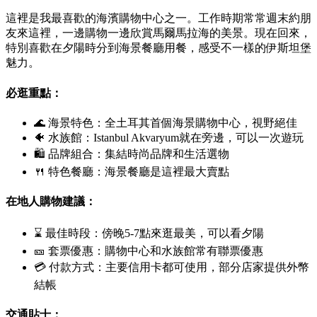
這裡是我最喜歡的海濱購物中心之一。工作時期常常週末約朋
友來這裡，一邊購物一邊欣賞馬爾馬拉海的美景。現在回來，
特別喜歡在夕陽時分到海景餐廳用餐，感受不一樣的伊斯坦堡
魅力。
必逛重點：
🌊 海景特色：全土耳其首個海景購物中心，視野絕佳
🐠 水族館：
Istanbul Akvaryum
就在旁邊，可以一次遊玩
🛍 品牌組合：集結時尚品牌和生活選物
🍴 特色餐廳：海景餐廳是這裡最大賣點
在地人購物建議：
⌛ 最佳時段：傍晚5-7點來逛最美，可以看夕陽
🎫 套票優惠：購物中心和水族館常有聯票優惠
💳 付款方式：主要信用卡都可使用，部分店家提供外幣
結帳
交通貼士：