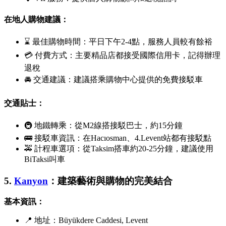
在地人購物建議：
⌛ 最佳購物時間：平日下午2-4點，服務人員較有餘裕
💳 付費方式：主要精品店都接受國際信用卡，記得辦理
退稅
🚘 交通建議：建議搭乘購物中心提供的免費接駁車
交通貼士：
🚇 地鐵轉乘：從M2線搭接駁巴士，約15分鐘
🚌 接駁車資訊：在
Hacıosman
、
4.Levent
站都有接駁點
🚕 計程車選項：從
Taksim
搭車約20-25分鐘，建議使用
BiTaksi
叫車
5.
Kanyon
：建築藝術與購物的完美結合
基本資訊：
📍 地址：
Büyükdere Caddesi, Levent