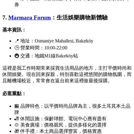
券
7.
Marmara Forum
：生活娛樂購物新體驗
基本資訊：
📍 地址：
Osmaniye Mahallesi, Bakırköy
🕒 營業時間：10:00-22:00
🚇 交通：地鐵M1線
Bakırköy
站
這裡是我工作時期常來採買生活用品的地方，主打平價時尚和
休閒娛樂。現在回來探親，特別喜歡這裡悠閒的購物氛圍，而
且離機場較近，常常會在返台前來這裡做最後採購。
必逛重點：
🏪 品牌特色：以平價時尚品牌為主，很多土耳其本土品
牌
🎳 休閒設施：保齡球館、電玩中心應有盡有
🍲 美食廣場：價格親民，提供多樣化的選擇
🎁 伴手禮：本土商品選擇豐富，價格實惠