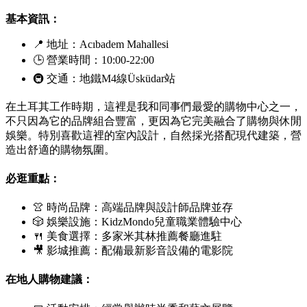
基本資訊：
📍 地址：
Acıbadem Mahallesi
🕒 營業時間：10:00-22:00
🚇 交通：地鐵M4線
Üsküdar
站
在土耳其工作時期，這裡是我和同事們最愛的購物中心之一，
不只因為它的品牌組合豐富，更因為它完美融合了購物與休閒
娛樂。特別喜歡這裡的室內設計，自然採光搭配現代建築，營
造出舒適的購物氛圍。
必逛重點：
👚 時尚品牌：高端品牌與設計師品牌並存
🎲 娛樂設施：
KidzMondo
兒童職業體驗中心
🍴 美食選擇：多家米其林推薦餐廳進駐
🎥 影城推薦：配備最新影音設備的電影院
在地人購物建議：