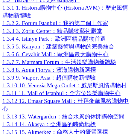
真
1.3.1
1. Historia購物中心 (Historia AVM)：歷史風情
寺
購物新體驗
周
1.3.2
2. Forum Istanbul：我的第二個工作家
邊、
歐
1.3.3
3. Zorlu Center：精品購物藝術殿堂
亞
1.3.4
4. Istinye Park：歐洲區精品購物首選
區
1.3.5
5. Kanyon：建築藝術與購物的完美結合
購
1.3.6
6. Cevahir Mall：歐洲區最大購物中心
物
推
1.3.7
7. Marmara Forum：生活娛樂購物新體驗
薦
1.3.8
8. Aqua Florya：濱海購物新選擇
1.3.9
9. Viaport Asia：超值購物新體驗
1.3.10
10. Venezia Mega Outlet：威尼斯風情購物村
1.3.11
11. Mall of Istanbul：全方位娛樂購物中心
1.3.12
12. Emaar Square Mall：杜拜奢華風格購物中
心
1.3.13
13. Watergarden：結合水景的休閒購物空間
1.3.14
14. Akasya：亞洲區的時尚地標
1.3.15
15. Akmerkez：商務人士的優質選擇