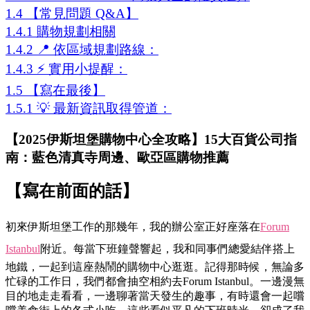
1.4
【常見問題 Q&A】
1.4.1
購物規劃相關
1.4.2
📍 依區域規劃路線：
1.4.3
⚡ 實用小提醒：
1.5
【寫在最後】
1.5.1
💡 最新資訊取得管道：
【2025伊斯坦堡購物中心全攻略】15大百貨公司指
南：藍色清真寺周邊、歐亞區購物推薦
【寫在前面的話】
初來伊斯坦堡工作的那幾年，我的辦公室正好座落在
Forum
Istanbul
附近。每當下班鐘聲響起，我和同事們總愛結伴搭上
地鐵，一起到這座熱鬧的購物中心逛逛。記得那時候，無論多
忙碌的工作日，我們都會抽空相約去Forum Istanbul。一邊漫無
目的地走走看看，一邊聊著當天發生的趣事，有時還會一起嚐