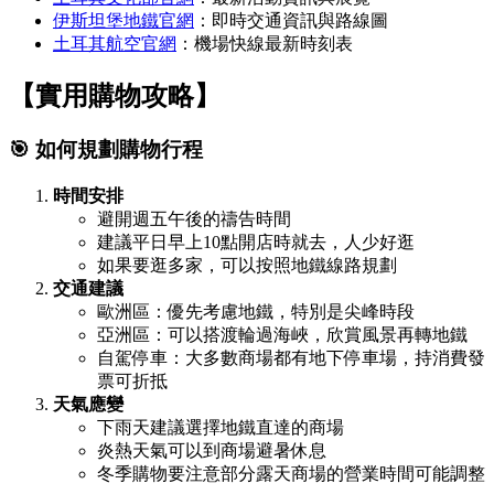
伊斯坦堡地鐵官網
：即時交通資訊與路線圖
土耳其航空官網
：機場快線最新時刻表
【實用購物攻略】
🎯 如何規劃購物行程
時間安排
避開週五午後的禱告時間
建議平日早上10點開店時就去，人少好逛
如果要逛多家，可以按照地鐵線路規劃
交通建議
歐洲區：優先考慮地鐵，特別是尖峰時段
亞洲區：可以搭渡輪過海峽，欣賞風景再轉地鐵
自駕停車：大多數商場都有地下停車場，持消費發
票可折抵
天氣應變
下雨天建議選擇地鐵直達的商場
炎熱天氣可以到商場避暑休息
冬季購物要注意部分露天商場的營業時間可能調整