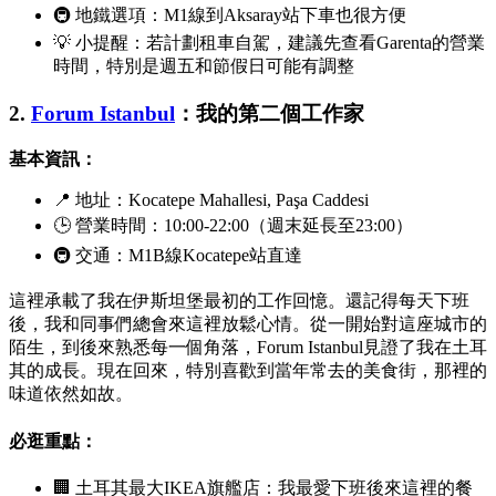
🚇 地鐵選項：M1線到
Aksaray
站下車也很方便
💡 小提醒：若計劃租車自駕，建議先查看
Garenta
的營業
時間，特別是週五和節假日可能有調整
2.
Forum Istanbul
：我的第二個工作家
基本資訊：
📍 地址：
Kocatepe Mahallesi, Paşa Caddesi
🕒 營業時間：10:00-22:00（週末延長至23:00）
🚇 交通：M1B線
Kocatepe
站直達
這裡承載了我在伊斯坦堡最初的工作回憶。還記得每天下班
後，我和同事們總會來這裡放鬆心情。從一開始對這座城市的
陌生，到後來熟悉每一個角落，Forum Istanbul見證了我在土耳
其的成長。現在回來，特別喜歡到當年常去的美食街，那裡的
味道依然如故。
必逛重點：
🏢 土耳其最大IKEA旗艦店：我最愛下班後來這裡的餐