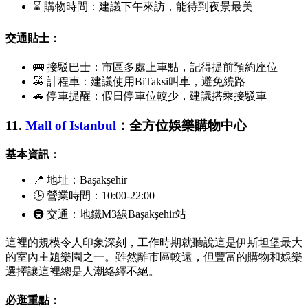
⌛ 購物時間：建議下午來訪，能待到夜景最美
交通貼士：
🚌 接駁巴士：市區多處上車點，記得提前預約座位
🚕 計程車：建議使用
BiTaksi
叫車，避免繞路
🚗 停車提醒：假日停車位較少，建議搭乘接駁車
11.
Mall of Istanbul
：全方位娛樂購物中心
基本資訊：
📍 地址：
Başakşehir
🕒 營業時間：10:00-22:00
🚇 交通：地鐵M3線
Başakşehir
站
這裡的規模令人印象深刻，工作時期就聽說這是伊斯坦堡最大
的室內主題樂園之一。雖然離市區較遠，但豐富的購物和娛樂
選擇讓這裡總是人潮絡繹不絕。
必逛重點：