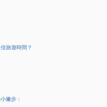
最佳旅遊時間？
錢小撇步：