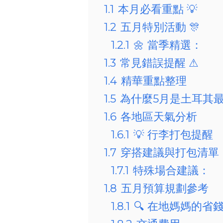
1.1
本月必看重點 💡
1.2
五月特別活動 🎊
1.2.1
🌼 當季精選：
1.3
常見錯誤提醒 ⚠
1.4
精華重點整理
1.5
為什麼5月是土耳其
1.6
各地區天氣分析
1.6.1
💡 行李打包提醒
1.7
穿搭建議與打包清單
1.7.1
特殊場合建議：
1.8
五月預算規劃參考
1.8.1
🔍 在地媽媽的省