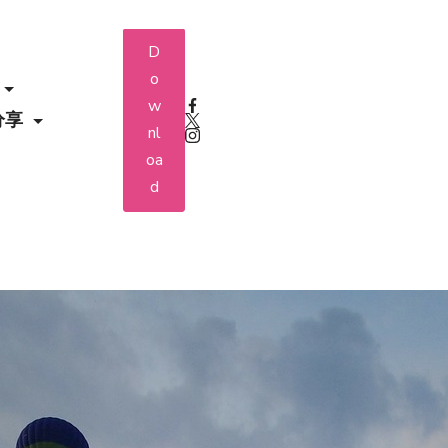
D
o
w
分享
nl
oa
d