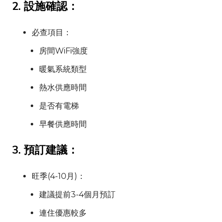
2. 設施確認：
必查項目：
房間WiFi強度
暖氣系統類型
熱水供應時間
是否有電梯
早餐供應時間
3. 預訂建議：
旺季(4-10月)：
建議提前3-4個月預訂
連住優惠較多