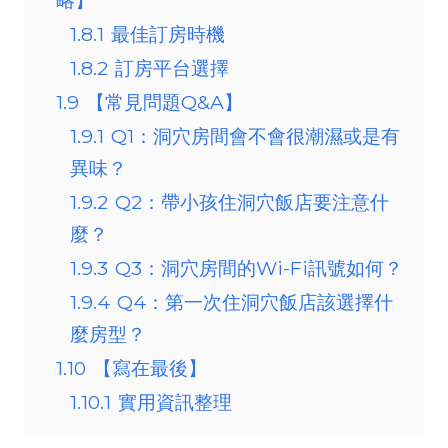
1.8.1
最佳訂房時機
1.8.2
訂房平台選擇
1.9
【常見問題Q&A】
1.9.1
Q1：洞穴房間會不會很潮濕或是有
異味？
1.9.2
Q2：帶小孩住洞穴飯店要注意什
麼？
1.9.3
Q3：洞穴房間的Wi-Fi訊號如何？
1.9.4
Q4：第一次住洞穴飯店該選擇什
麼房型？
1.10
【寫在最後】
1.10.1
實用資訊整理