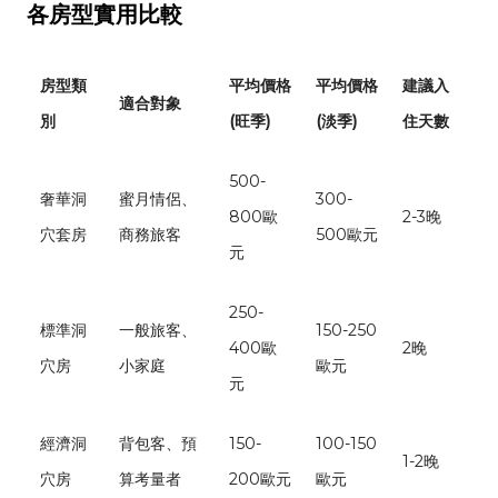
各房型實用比較
房型類
平均價格
平均價格
建議入
適合對象
別
(旺季)
(淡季)
住天數
500-
奢華洞
蜜月情侶、
300-
800歐
2-3晚
穴套房
商務旅客
500歐元
元
250-
標準洞
一般旅客、
150-250
400歐
2晚
穴房
小家庭
歐元
元
經濟洞
背包客、預
150-
100-150
1-2晚
穴房
算考量者
200歐元
歐元