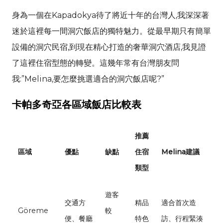
身為一個在
Kapadokya
待了將近十年的台灣人,我深深著
迷於這裡每一間洞穴飯店的獨特魅力。從最早期只有簡單
設備的洞穴民宿,到現在精心打造的奢華洞穴酒店,我見證
了這裡住宿型態的轉變。這幾年常有台灣朋友問
我:”
Melina
,要怎麼挑選適合的洞穴飯店呢?”
卡帕多奇亞各區域飯店比較表
推薦
區域
優點
缺點
住宿
Melina
建議
類型
遊客
交通方
精品
適合首次造
Göreme
較
便、餐廳
特色
訪、行程緊湊