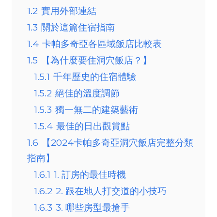
1.2
實用外部連結
1.3
關於這篇住宿指南
1.4
卡帕多奇亞各區域飯店比較表
1.5
【為什麼要住洞穴飯店？】
1.5.1
千年歷史的住宿體驗
1.5.2
絕佳的溫度調節
1.5.3
獨一無二的建築藝術
1.5.4
最佳的日出觀賞點
1.6
【2024卡帕多奇亞洞穴飯店完整分類
指南】
1.6.1
1. 訂房的最佳時機
1.6.2
2. 跟在地人打交道的小技巧
1.6.3
3. 哪些房型最搶手