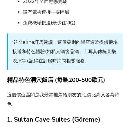
2022年全面翻修完成
設有電梯連接主要區域
免費機場接送(最少住2晚)
💡
Melina
訂房建議：這個級別的飯店通常提供機場
接送和特色體驗(如私人酒窖品酒、土耳其傳統音樂
表演等),記得在訂房時詢問相關服務。
精品特色洞穴飯店 (每晚200-500歐元)
這個價位區間是我最常推薦給朋友的,性價比高又各具特
色。
1.
Sultan Cave Suites
(
Göreme
)