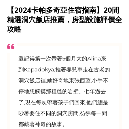
【2024卡帕多奇亞住宿指南】20間
精選洞穴飯店推薦，房型設施評價全
攻略
還記得第一次帶著5個月大的
Alina
來
到
Kapadokya
,推著嬰兒車走在古老的
洞穴飯店裡,她好奇地東張西望,小手不
停地想觸摸那粗糙的岩壁。七年過去
了,現在每次帶著孩子們回來,他們總是
吵著要住不同的洞穴房間,彷彿每一間
都藏著神奇的故事。