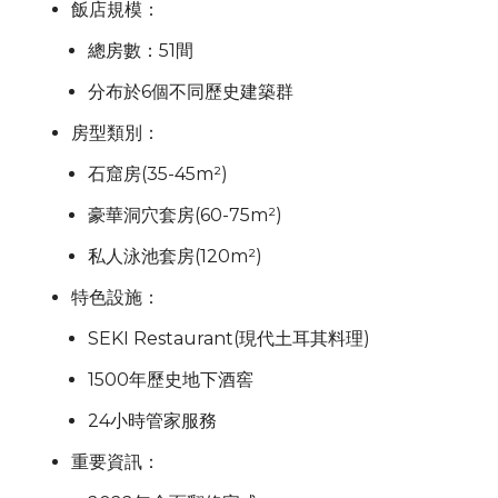
飯店規模：
總房數：51間
分布於6個不同歷史建築群
房型類別：
石窟房(35-45m²)
豪華洞穴套房(60-75m²)
私人泳池套房(120m²)
特色設施：
SEKI Restaurant
(現代土耳其料理)
1500年歷史地下酒窖
24小時管家服務
重要資訊：