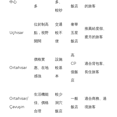
中心
多、
多
飯店
的旅客
較吵
位於制高
交通
奢華
推薦給度假、
Uçhisar
點，視野
較不
五星
蜜月的旅客
開闊
便
飯店
高
價格實
設施
CP
適合背包客、
Ortahisar
惠、在地
較基
值飯
長住旅客
感強
本
店
生活機能
較少
Ortahisar
/
一般
適合商務、過
佳、價格
洞穴
Çavuşin
飯店
境旅客
合理
飯店