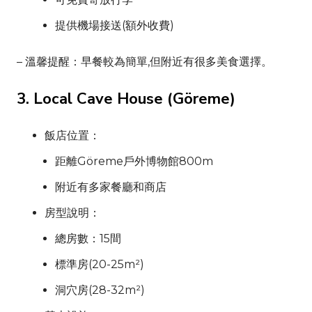
提供機場接送(額外收費)
– 溫馨提醒：早餐較為簡單,但附近有很多美食選擇。
3.
Local Cave House
(
Göreme
)
飯店位置：
距離
Göreme
戶外博物館800m
附近有多家餐廳和商店
房型說明：
總房數：15間
標準房(20-25m²)
洞穴房(28-32m²)