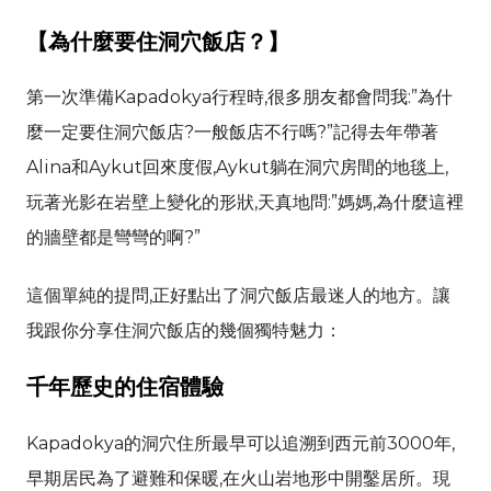
【為什麼要住洞穴飯店？】
第一次準備
Kapadokya
行程時,很多朋友都會問我:”為什
麼一定要住洞穴飯店?一般飯店不行嗎?”記得去年帶著
Alina
和
Aykut
回來度假,
Aykut
躺在洞穴房間的地毯上,
玩著光影在岩壁上變化的形狀,天真地問:”媽媽,為什麼這裡
的牆壁都是彎彎的啊?”
這個單純的提問,正好點出了洞穴飯店最迷人的地方。讓
我跟你分享住洞穴飯店的幾個獨特魅力：
千年歷史的住宿體驗
Kapadokya
的洞穴住所最早可以追溯到西元前3000年,
早期居民為了避難和保暖,在火山岩地形中開鑿居所。現