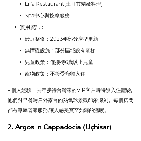
Lil’a Restaurant
(土耳其精緻料理)
Spa中心與按摩服務
實用資訊：
最近整修：2023年部分房型更新
無障礙設施：部分區域設有電梯
兒童政策：僅接待6歲以上兒童
寵物政策：不接受寵物入住
– 個人經驗：去年接待台灣來的VIP客戶時特別入住體驗,
他們對早餐時戶外露台的熱氣球景觀印象深刻。每個房間
都有專屬管家服務,讓人感受賓至如歸的溫暖。
2.
Argos in Cappadocia
(
Uçhisar
)