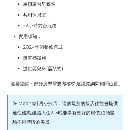
屋頂露台早餐區
共用休息室
24小時前台服務
實用須知：
2024年初整修完成
無電梯設施
提供嬰兒床(需預約)
– 溫馨提醒：部分房型需要爬樓梯,建議先詢問房間位置。
🎯
Melina
訂房小技巧：這個級別的飯店往往會提供
連住優惠,建議入住2-3晚能享有更好的房價,也能體
驗不同時段的美景。