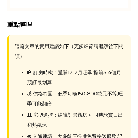
重點整理
這篇文章的實用建議如下（更多細節請繼續往下閱
讀）：
🏨 訂房時機：避開12-2月旺季,提前3-4個月
預訂最划算
💰 價格範圍：低季每晚150-800歐元不等,旺
季可能翻倍
🌅 房型選擇：建議訂景觀房,可同時欣賞日出
和熱氣球
🚘 交通建議：大多飯店提供免費接送服務,記