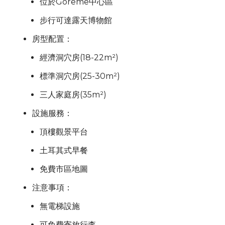
位於
Göreme
中心區
步行可達露天博物館
房型配置：
經濟洞穴房(18-22m²)
標準洞穴房(25-30m²)
三人家庭房(35m²)
設施服務：
頂樓觀景平台
土耳其式早餐
免費市區地圖
注意事項：
無電梯設施
可免費寄放行李