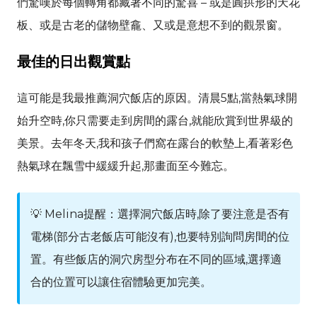
們驚嘆於每個轉角都藏著不同的驚喜 – 或是圓拱形的天花
板、或是古老的儲物壁龕、又或是意想不到的觀景窗。
最佳的日出觀賞點
這可能是我最推薦洞穴飯店的原因。清晨5點,當熱氣球開
始升空時,你只需要走到房間的露台,就能欣賞到世界級的
美景。去年冬天,我和孩子們窩在露台的軟墊上,看著彩色
熱氣球在飄雪中緩緩升起,那畫面至今難忘。
💡
Melina
提醒：選擇洞穴飯店時,除了要注意是否有
電梯(部分古老飯店可能沒有),也要特別詢問房間的位
置。有些飯店的洞穴房型分布在不同的區域,選擇適
合的位置可以讓住宿體驗更加完美。