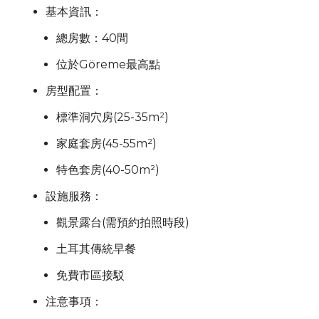
基本資訊：
總房數：40間
位於
Göreme
最高點
房型配置：
標準洞穴房(25-35m²)
家庭套房(45-55m²)
特色套房(40-50m²)
設施服務：
觀景露台(需預約拍照時段)
土耳其傳統早餐
免費市區接駁
注意事項：