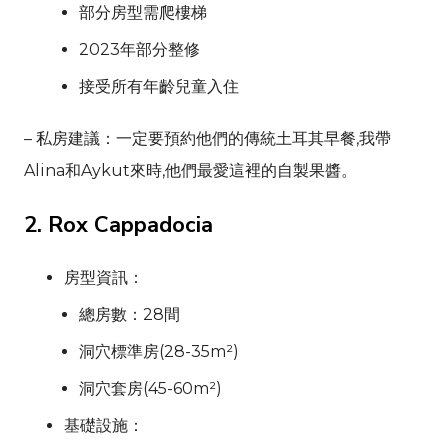
部分房型需爬樓梯
2023年部分整修
接受所有年齡兒童入住
– 私房建議：一定要預約他們的傳統土耳其早餐,我帶
Alina
和
Aykut
來時,他們最愛這裡的自製果醬。
2.
Rox Cappadocia
房型資訊：
總房數：28間
洞穴標準房(28-35m²)
洞穴套房(45-60m²)
基礎設施：