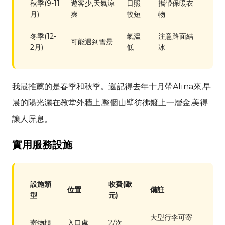
秋季(9-11
遊客少,天氣涼
日照
攜帶保暖衣
月)
爽
較短
物
冬季(12-
氣溫
注意路面結
可能遇到雪景
2月)
低
冰
我最推薦的是春季和秋季。還記得去年十月帶
Alina
來,早
晨的陽光灑在教堂外牆上,整個山壁彷彿鍍上一層金,美得
讓人屏息。
實用服務設施
設施類
收費(歐
位置
備註
型
元)
大型行李可寄
寄物櫃
入口處
2/次