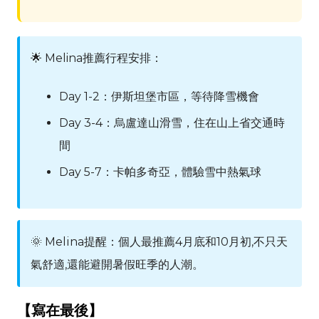
🌟 Melina推薦行程安排：
Day 1-2：伊斯坦堡市區，等待降雪機會
Day 3-4：烏盧達山滑雪，住在山上省交通時
間
Day 5-7：卡帕多奇亞，體驗雪中熱氣球
🌞
Melina
提醒：個人最推薦4月底和10月初,不只天
氣舒適,還能避開暑假旺季的人潮。
【寫在最後】