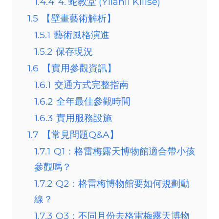
1.4.4
4. 蛇教堂 (Yilanli Kilise)
1.5
【壁畫藝術解析】
1.5.1
藝術風格演進
1.5.2
保存現況
1.6
【實用參觀資訊】
1.6.1
交通方式完整指南
1.6.2
全年最佳參觀時間
1.6.3
實用服務設施
1.7
【常見問題Q&A】
1.7.1
Q1：格雷梅露天博物館適合帶小孩
參觀嗎？
1.7.2
Q2：格雷梅博物館要如何規劃動
線？
1.7.3
Q3：不同月份去格雷梅露天博物