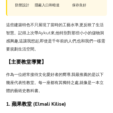
防禦設計
隱蔽入口和暗道
保存良好
這些建築特色不只展現了當時的工藝水準,更反映了生活
智慧。記得上次帶
Aykut
來,他特別對那些小小的儲物洞
感興趣,這讓我想起,即使是千年前的人們,也和我們一樣需
要規劃生活空間。
【主要教堂導覽】
作為一位經常接待文化愛好者的嚮導,我最推薦的是以下
幾座代表性教堂。每一座都有其獨特之處,就像是一本立
體的藝術史教科書。
1. 蘋果教堂 (
Elmali Kilise
)