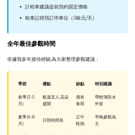
計程車建議提前預約固定價格
租車記得預訂停車位（3歐元/天）
全年最佳參觀時間
依據我多年接待經驗,為大家整理參觀建議：
季節
優點
缺點
特別建議
春季(3-5
氣溫宜人,花朵
偶有
帶輕薄防水
月)
盛開
春雨
外套
夏季(6-8
正午
早晚參觀為
日照時間長
月)
較熱
主