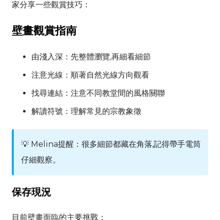
家分享一些觀賞技巧：
壁畫觀賞指南
由淺入深：先整體瀏覽,再細看細節
注意光線：順著自然光線方向觀看
找尋連結：注意不同教堂間的風格關聯
解讀符號：理解常見的宗教象徵
💡
Melina
提醒：很多細節都藏在角落,記得帶手電筒
仔細觀察。
保存現況
目前壁畫面臨的主要挑戰：