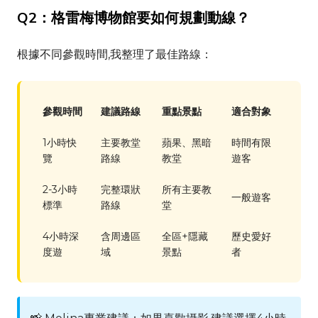
Q2：格雷梅博物館要如何規劃動線？
根據不同參觀時間,我整理了最佳路線：
參觀時間
建議路線
重點景點
適合對象
1小時快
主要教堂
蘋果、黑暗
時間有限
覽
路線
教堂
遊客
2-3小時
完整環狀
所有主要教
一般遊客
標準
路線
堂
4小時深
含周邊區
全區+隱藏
歷史愛好
度遊
域
景點
者