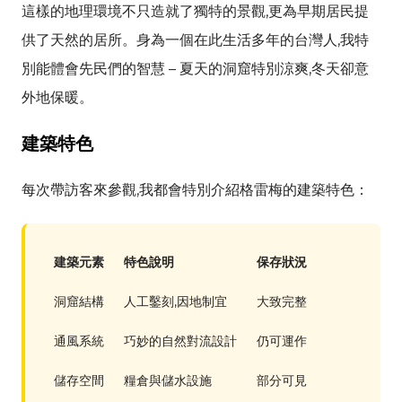
這樣的地理環境不只造就了獨特的景觀,更為早期居民提
供了天然的居所。身為一個在此生活多年的台灣人,我特
別能體會先民們的智慧 – 夏天的洞窟特別涼爽,冬天卻意
外地保暖。
建築特色
每次帶訪客來參觀,我都會特別介紹格雷梅的建築特色：
建築元素
特色說明
保存狀況
洞窟結構
人工鑿刻,因地制宜
大致完整
通風系統
巧妙的自然對流設計
仍可運作
儲存空間
糧倉與儲水設施
部分可見