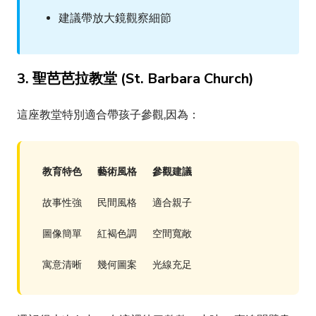
建議帶放大鏡觀察細節
3. 聖芭芭拉教堂 (
St. Barbara Church
)
這座教堂特別適合帶孩子參觀,因為：
教育特色
藝術風格
參觀建議
故事性強
民間風格
適合親子
圖像簡單
紅褐色調
空間寬敞
寓意清晰
幾何圖案
光線充足