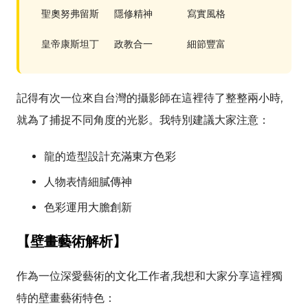
聖奧努弗留斯
隱修精神
寫實風格
皇帝康斯坦丁
政教合一
細節豐富
記得有次一位來自台灣的攝影師在這裡待了整整兩小時,
就為了捕捉不同角度的光影。我特別建議大家注意：
龍的造型設計充滿東方色彩
人物表情細膩傳神
色彩運用大膽創新
【壁畫藝術解析】
作為一位深愛藝術的文化工作者,我想和大家分享這裡獨
特的壁畫藝術特色：