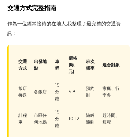
交通方式完整指南
作為一位經常接待的在地人,我整理了最完整的交通資
訊：
價格
交通
出發地
車
班次
(歐
適合對象
方式
點
程
頻率
元)
15
飯店
預約
家庭、行
各飯店
分
5-8
接送
制
李多
鐘
15
計程
市區任
隨叫
趕時間、
分
10-12
車
何地點
隨到
短程
鐘