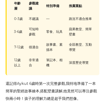
年齡
參觀建
特別準備
推薦重點
層
議
0-3歲
不建議
—
路況不適合推車
可短時
蘋果教堂、簡單
3-6歲
零食、玩具
參觀
壁畫
故事書、素
全區教堂、互動
7-12歲
很適合
描本
導覽
12歲
非常適
筆記本、相
深度歷史導覽
以上
合
機
還記得
Aykut
6歲時第一次完整參觀,我特地準備了一本
簡單的聖經故事繪本,搭配壁畫講解,他竟然可以專注參觀
快兩小時！孩子的理解力總是超乎我們想像。