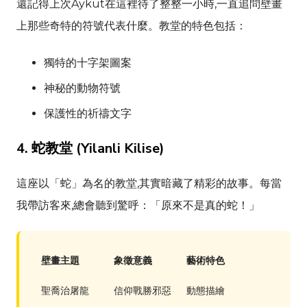
還記得上次
Aykut
在這裡待了整整一小時,一直追問壁畫
上那些奇特的符號代表什麼。教堂的特色包括：
獨特的十字架圖案
神秘的動物符號
保護性的祈禱文字
4. 蛇教堂 (
Yilanli Kilise
)
這座以「蛇」為名的教堂,其實暗藏了精彩的故事。每當
我帶訪客來,總會聽到驚呼：「原來不是真的蛇！」
壁畫主題
象徵意義
藝術特色
聖喬治屠龍
信仰戰勝邪惡
動態描繪