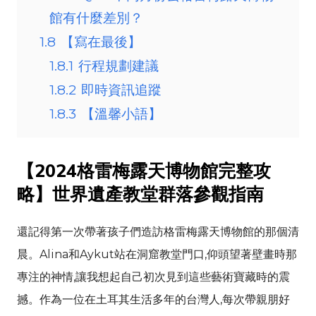
館有什麼差別？
1.8
【寫在最後】
1.8.1
行程規劃建議
1.8.2
即時資訊追蹤
1.8.3
【溫馨小語】
【2024格雷梅露天博物館完整攻
略】世界遺產教堂群落參觀指南
還記得第一次帶著孩子們造訪格雷梅露天博物館的那個清
晨。
Alina
和
Aykut
站在洞窟教堂門口,仰頭望著壁畫時那
專注的神情,讓我想起自己初次見到這些藝術寶藏時的震
撼。作為一位在土耳其生活多年的台灣人,每次帶親朋好