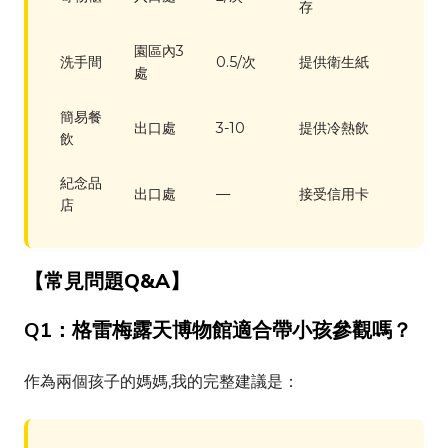
存
園區內3
洗手間
0.5/次
提供衛生紙
處
簡易餐
出口處
3-10
提供冷熱飲
飲
紀念品
出口處
—
接受信用卡
店
【常見問題Q&A】
Q1：格雷梅露天博物館適合帶小孩參觀嗎？
作為兩個孩子的媽媽,我的完整建議是：