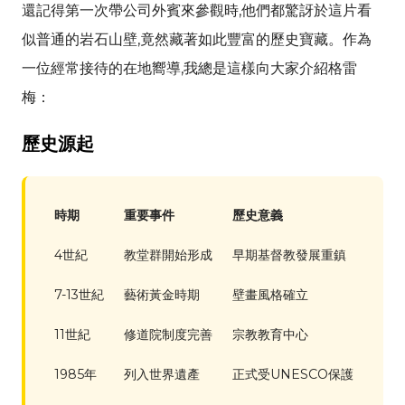
還記得第一次帶公司外賓來參觀時,他們都驚訝於這片看
似普通的岩石山壁,竟然藏著如此豐富的歷史寶藏。作為
一位經常接待的在地嚮導,我總是這樣向大家介紹格雷
梅：
歷史源起
時期
重要事件
歷史意義
4世紀
教堂群開始形成
早期基督教發展重鎮
7-13世紀
藝術黃金時期
壁畫風格確立
11世紀
修道院制度完善
宗教教育中心
1985年
列入世界遺產
正式受UNESCO保護