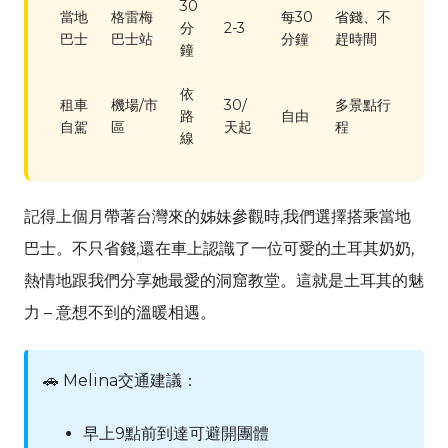
30
當地
格雷梅
每30
省錢、不
分
2-3
巴士
巴士站
分鐘
趕時間
鐘
依
租車
機場/市
30/
多景點行
路
自由
自駕
區
天起
程
線
記得上個月帶著台灣來的姊妹參觀時,我們選擇搭乘當地
巴士。不只省錢,還在車上認識了一位可愛的土耳其奶奶,
熱情地跟我們分享她最愛的洞窟教堂。這就是土耳其的魅
力 – 意想不到的溫暖相遇。
🚗
Melina
交通建議：
早上9點前到達可避開團體