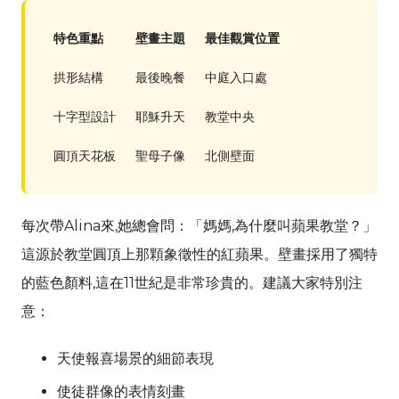
特色重點
壁畫主題
最佳觀賞位置
拱形結構
最後晚餐
中庭入口處
十字型設計
耶穌升天
教堂中央
圓頂天花板
聖母子像
北側壁面
每次帶
Alina
來,她總會問：「媽媽,為什麼叫蘋果教堂？」
這源於教堂圓頂上那顆象徵性的紅蘋果。壁畫採用了獨特
的藍色顏料,這在11世紀是非常珍貴的。建議大家特別注
意：
天使報喜場景的細節表現
使徒群像的表情刻畫