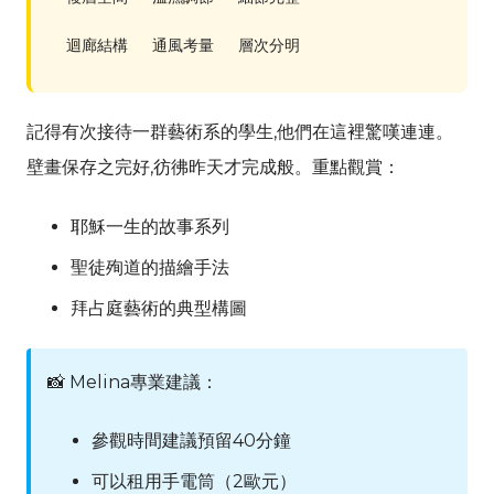
迴廊結構
通風考量
層次分明
記得有次接待一群藝術系的學生,他們在這裡驚嘆連連。
壁畫保存之完好,彷彿昨天才完成般。重點觀賞：
耶穌一生的故事系列
聖徒殉道的描繪手法
拜占庭藝術的典型構圖
📸
Melina
專業建議：
參觀時間建議預留40分鐘
可以租用手電筒（2歐元）