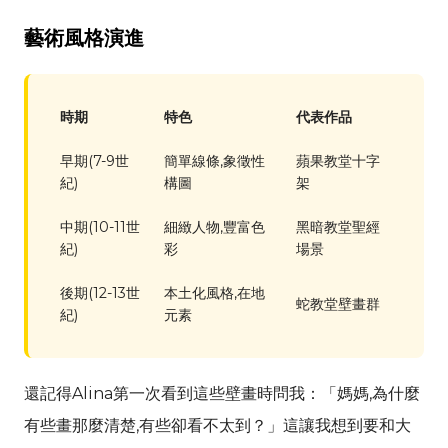
藝術風格演進
時期
特色
代表作品
早期(7-9世
簡單線條,象徵性
蘋果教堂十字
紀)
構圖
架
中期(10-11世
細緻人物,豐富色
黑暗教堂聖經
紀)
彩
場景
後期(12-13世
本土化風格,在地
蛇教堂壁畫群
紀)
元素
還記得
Alina
第一次看到這些壁畫時問我：「媽媽,為什麼
有些畫那麼清楚,有些卻看不太到？」這讓我想到要和大