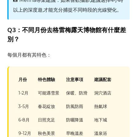
📸
Melina
專業建議：如果喜歡攝影,建議選擇4小時
以上的深度遊,才能充分捕捉不同時段的光線變化。
Q3：不同月份去格雷梅露天博物館有什麼差
別？
每個月都有其特色：
月份
特色體驗
注意事項
建議配套
1-2月
可能遇雪景
保暖、防滑
洞穴酒店
3-5月
春花綻放
防風防雨
熱氣球
6-8月
日照充足
防曬降溫
地下城
9-12月
秋色美景
早晚溫差
溫泉浴