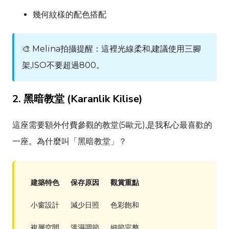
幾何紋樣的配色搭配
🎨
Melina
拍攝提醒：這裡光線柔和,建議使用三腳
架,ISO不要超過800。
2. 黑暗教堂 (
Karanlik Kilise
)
這座需要額外付費參觀的教堂(5歐元),是我私心最喜歡的
一座。為什麼叫「黑暗教堂」？
建築特色
保存原因
觀賞重點
小窗設計
減少日照
色彩飽和
複層空間
溫濕調節
細節完整