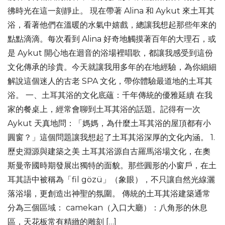
彿時光在這一刻靜止。 現在帶著 Alina 和 Aykut 來土耳其
浴，看著他們在溫暖的水氣中嬉戲，總讓我想起那些年來的
點點滴滴。每次看到 Alina 好奇地觸摸著百年的大理石，或
是 Aykut 開心地在迴音的浴場裡唱歌，都讓我感受到這份
文化傳承的珍貴。今天就讓我用多年的在地經驗，為你細細
解說這個迷人的古老 SPA 文化，帶你體驗最道地的土耳其
浴。 一、土耳其浴的文化底蘊：千年傳統的優雅延續 在我
家的餐桌上，經常會聊到土耳其浴的話題。記得有一次
Aykut 天真地問：「媽媽，為什麼土耳其浴的屋頂都有小
圓窗？」這個問題讓我想起了土耳其浴深厚的文化內涵。 1.
歷史淵源與建築之美 土耳其浴源自古羅馬浴場文化，在奧
斯曼帝國時期發展出獨特的面貌。那些圓形的小窗戶，在土
耳其語中被稱為「fil gözü」（象眼），不只讓自然光線灑
落浴場，更創造出神聖的氛圍。 傳統的土耳其浴建築通常
分為三個區域： camekan（入口大廳）：八角形的休息
區，天花板常有精緻的雕刻 […]