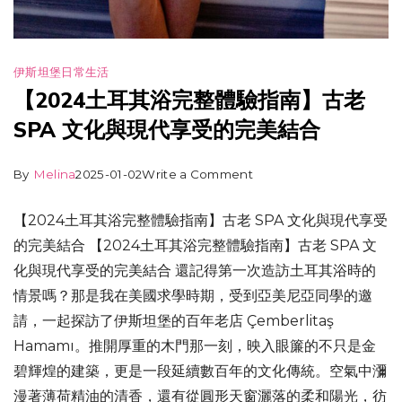
伊斯坦堡
日常生活
【2024土耳其浴完整體驗指南】古老
SPA 文化與現代享受的完美結合
By
Melina
2025-01-02
Write a Comment
【2024土耳其浴完整體驗指南】古老 SPA 文化與現代享受
的完美結合 【2024土耳其浴完整體驗指南】古老 SPA 文
化與現代享受的完美結合 還記得第一次造訪土耳其浴時的
情景嗎？那是我在美國求學時期，受到亞美尼亞同學的邀
請，一起探訪了伊斯坦堡的百年老店 Çemberlitaş
Hamamı。推開厚重的木門那一刻，映入眼簾的不只是金
碧輝煌的建築，更是一段延續數百年的文化傳統。空氣中瀰
漫著薄荷精油的清香，還有從圓形天窗灑落的柔和陽光，彷