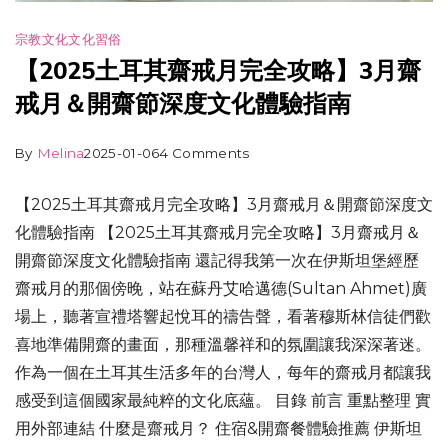
宗教文化
文化習俗
【2025土耳其齋戒月完全攻略】3月齋
戒月＆開齋節深度文化體驗指南
By
Melina
2025-01-06
4 Comments
【2025土耳其齋戒月完全攻略】3月齋戒月＆開齋節深度文
化體驗指南 【2025土耳其齋戒月完全攻略】3月齋戒月＆
開齋節深度文化體驗指南 還記得我第一次在伊斯坦堡經歷
齋戒月的那個傍晚，站在蘇丹艾哈邁德(Sultan Ahmet)廣
場上，聽著宣禮塔響起悅耳的禱告聲，看著穆斯林信徒們歡
喜地準備開齋的畫面，那種溫馨祥和的氛圍讓我深深著迷。
作為一個在土耳其生活多年的台灣人，每年的齋戒月都讓我
感受到這個國家最純粹的文化底蘊。 目錄 前言 重點整理 實
用外部連結 什麼是齋戒月？ 住宿&開齋餐體驗推薦 伊斯坦