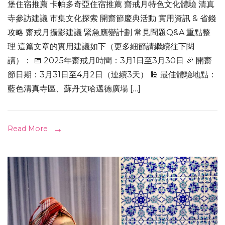
堡住宿推薦 卡帕多奇亞住宿推薦 齋戒月特色文化體驗 清真
寺參訪建議 市集文化探索 開齋節慶典活動 實用資訊 & 省錢
攻略 齋戒月攝影建議 緊急應變計劃 常見問題Q&A 重點整
理 這篇文章的實用建議如下（更多細節請繼續往下閱
讀）： 📅 2025年齋戒月時間：3月1日至3月30日 🎉 開齋
節日期：3月31日至4月2日（連續3天） 🕌 最佳體驗地點：
藍色清真寺區、蘇丹艾哈邁德廣場 […]
Read More