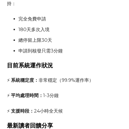
持：
完全免費申請
180天多次入境
總停留上限30天
申請到核發只需3分鐘
目前系統運作狀況
⚡
系統穩定度：
非常穩定（99.9%運作率）
⚡
平均處理時間：
1-3分鐘
⚡
支援時段：
24小時全天候
最新讀者回饋分享