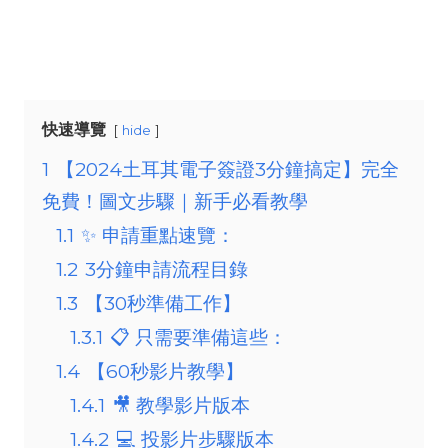
快速導覽
hide
1
【2024土耳其電子簽證3分鐘搞定】完全
免費！圖文步驟｜新手必看教學
1.1
✨ 申請重點速覽：
1.2
3分鐘申請流程目錄
1.3
【30秒準備工作】
1.3.1
📋 只需要準備這些：
1.4
【60秒影片教學】
1.4.1
🎥 教學影片版本
1.4.2
💻 投影片步驟版本