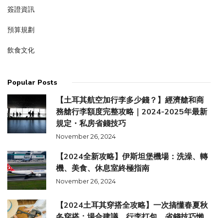
簽證資訊
預算規劃
飲食文化
Popular Posts
【土耳其航空加行李多少錢？】經濟艙和商
務艙行李額度完整攻略｜2024-2025年最新
規定・私房省錢技巧
November 26, 2024
【2024全新攻略】伊斯坦堡機場：洗澡、轉
機、美食、休息室終極指南
November 26, 2024
【2024土耳其穿搭全攻略】一次搞懂春夏秋
冬穿搭：場合建議、行李打包、省錢技巧懶