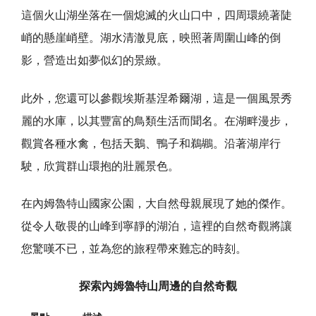
這個火山湖坐落在一個熄滅的火山口中，四周環繞著陡
峭的懸崖峭壁。湖水清澈見底，映照著周圍山峰的倒
影，營造出如夢似幻的景緻。
此外，您還可以參觀埃斯基涅希爾湖，這是一個風景秀
麗的水庫，以其豐富的鳥類生活而聞名。在湖畔漫步，
觀賞各種水禽，包括天鵝、鴨子和鵜鶘。沿著湖岸行
駛，欣賞群山環抱的壯麗景色。
在內姆魯特山國家公園，大自然母親展現了她的傑作。
從令人敬畏的山峰到寧靜的湖泊，這裡的自然奇觀將讓
您驚嘆不已，並為您的旅程帶來難忘的時刻。
探索內姆魯特山周邊的自然奇觀