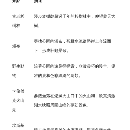
景點
描述
古老杉
漫步於樹齡超過千年的杉樹林中，仰望參天大
樹林
樹。
尋找公園的瀑布，觀賞水流從懸崖上奔流而
瀑布
下，形成壯觀景致。
野生動
沿著公園的遠足徑探索，欣賞靈巧的羚羊、優
物
雅的鹿和色彩繽紛的鳥類。
卡倫傑
參觀坐落在熄滅火山口中的火山湖，欣賞清澈
克火山
湖水映照周圍山峰的夢幻景象。
湖
埃斯基