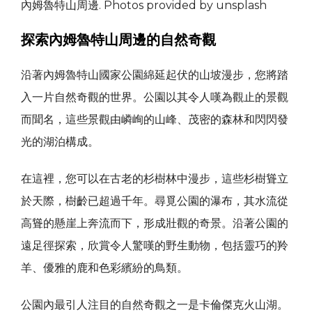
內姆魯特山周邊. Photos provided by unsplash
探索內姆魯特山周邊的自然奇觀
沿著內姆魯特山國家公園綿延起伏的山坡漫步，您將踏
入一片自然奇觀的世界。公園以其令人嘆為觀止的景觀
而聞名，這些景觀由嶙峋的山峰、茂密的森林和閃閃發
光的湖泊構成。
在這裡，您可以在古老的杉樹林中漫步，這些杉樹聳立
於天際，樹齡已超過千年。尋覓公園的瀑布，其水流從
高聳的懸崖上奔流而下，形成壯觀的奇景。沿著公園的
遠足徑探索，欣賞令人驚嘆的野生動物，包括靈巧的羚
羊、優雅的鹿和色彩繽紛的鳥類。
公園內最引人注目的自然奇觀之一是卡倫傑克火山湖。