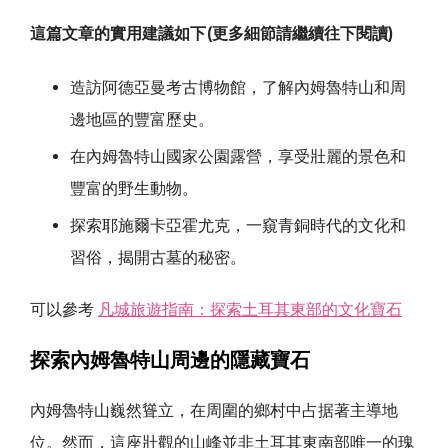
這篇文章的實用建議如下(更多細節請繼續往下閱讀)
造訪阿德亞曼考古博物館，了解內姆魯特山和周
邊地區的豐富歷史。
在內姆魯特山國家公園露營，享受壯麗的景色和
豐富的野生動物。
探索耶施爾卡亞霍尤克，一窺青銅時代的文化和
習俗，揭開古墓的秘密。
可以參考
凡城旅遊指南：探索土耳其東部的文化寶石
探索內姆魯特山周邊的隱藏寶石
內姆魯特山巍然聳立，在周圍的鄉村中占据著主導地
位。然而，這座壯觀的山峰並非土耳其東南部唯一的瑰