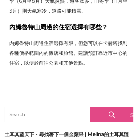
季（6月至8月）天氣炎熱，遊客眾多，而冬季（11月至
3月）則天氣寒冷，道路可能積雪。
內姆魯特山周邊的住宿選擇有哪些？
內姆魯特山周邊住宿選擇有限，但您可以在卡赫塔找到
各種價格範圍內的飯店和旅館。建議預訂靠近市中心的
住宿，以便於前往公園和其他景點。
Se
土耳其藍天下・尋找著下一個金蘋果 | Melina的土耳其隨