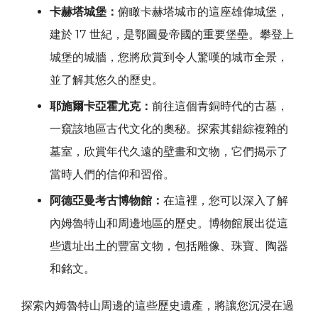
卡赫塔城堡：
俯瞰卡赫塔城市的這座雄偉城堡，
建於 17 世紀，是鄂圖曼帝國的重要堡壘。攀登上
城堡的城牆，您將欣賞到令人驚嘆的城市全景，
並了解其悠久的歷史。
耶施爾卡亞霍尤克：
前往這個青銅時代的古墓，
一窺該地區古代文化的奧秘。探索其錯綜複雜的
墓室，欣賞年代久遠的壁畫和文物，它們揭示了
當時人們的信仰和習俗。
阿德亞曼考古博物館：
在這裡，您可以深入了解
內姆魯特山和周邊地區的歷史。博物館展出從這
些遺址出土的豐富文物，包括雕像、珠寶、陶器
和銘文。
探索內姆魯特山周邊的這些歷史遺產，將讓您沉浸在過