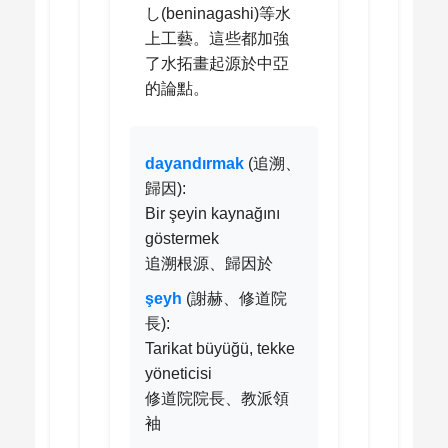
し(beninagashi)等水
上工藝。這些都加強
了水拓畫起源於中亞
的論點。
dayandırmak
(追溯、
歸因):
Bir şeyin kaynağını
göstermek
追溯根源、歸因於
şeyh
(謝赫、修道院
長):
Tarikat büyüğü, tekke
yöneticisi
修道院院長、教派領
袖