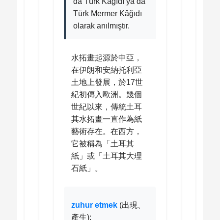
da Türk Kâğıdı ya da
Türk Mermer Kâğıdı
olarak anılmıştır.
水拓畫起源於中亞，
在伊朗和安納托利亞
土地上發展，於17世
紀初傳入歐洲。幾個
世紀以來，傳統土耳
其水拓畫一直作為紙
藝術存在。在西方，
它被稱為「土耳其
紙」或「土耳其大理
石紙」。
zuhur etmek
(出現、
產生):