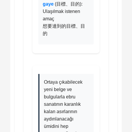
gaye
(目標、目的):
Ulaşılmak istenen
amaç
想要達到的目標、目
的
Ortaya çıkabilecek
yeni belge ve
bulgularla ebru
sanatının karanlık
kalan asırlarının
aydınlanacağı
ümidini hep