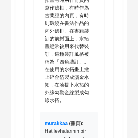
拓畫有時用作冊頁的
寫作邊框，有時作為
古蘭經的內頁，有時
則環繞在書法作品的
內外邊框。在書籍裝
訂的前封面上，水拓
畫經常被用來代替裝
訂，這種裝訂風格被
稱為「四角裝訂」。
在使用的水拓畫上撒
上碎金箔製成灑金水
拓，在哈提卜水拓的
外緣勾勒金線製成勾
線水拓。
murakkaa
(冊頁):
Hat levhalarının bir