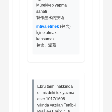
Mürekkep yapma
sanatı
製作墨水的技術
ihtiva etmek
(包含):
İçine almak,
kapsamak
包含、涵蓋
Ebru tarihi hakkında
elimizdeki tek yazma
eser 1017/1608
yılında yazılan Tertîb-i
Risâle-i Ebrî’dir. Bu