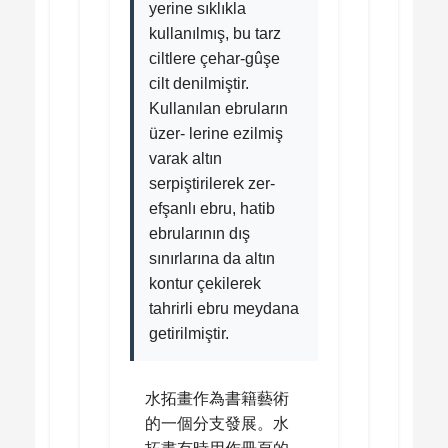
yerine sıklıkla
kullanılmış, bu tarz
ciltlere çehar-gûşe
cilt denilmiştir.
Kullanılan ebruların
üzer- lerine ezilmiş
varak altın
serpiştirilerek zer-
efşanlı ebru, hatib
ebrularının dış
sınırlarına da altın
kontur çekilerek
tahrirli ebru meydana
getirilmiştir.
水拓畫作為書籍藝術
的一個分支發展。水