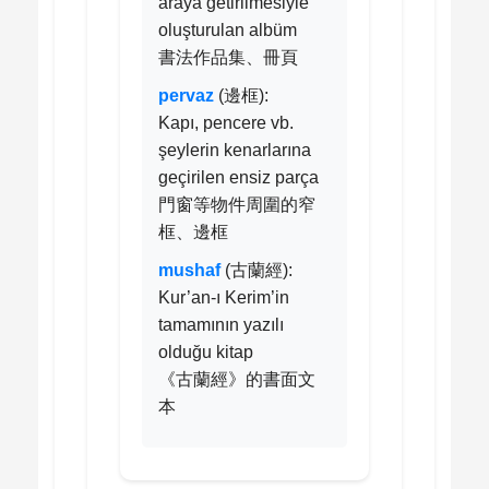
araya getirilmesiyle
oluşturulan albüm
書法作品集、冊頁
pervaz
(邊框):
Kapı, pencere vb.
şeylerin kenarlarına
geçirilen ensiz parça
門窗等物件周圍的窄
框、邊框
mushaf
(古蘭經):
Kur’an-ı Kerim’in
tamamının yazılı
olduğu kitap
《古蘭經》的書面文
本