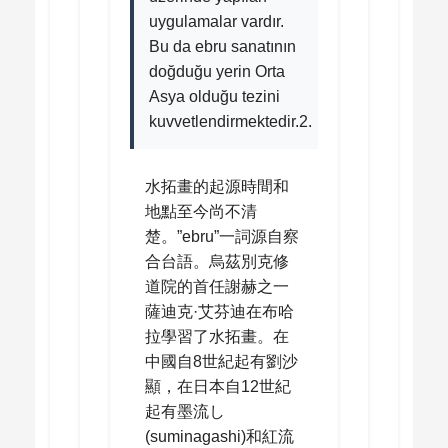
uygulamalar vardır.
Bu da ebru sanatının
doğduğu yerin Orta
Asya olduğu tezini
kuvvetlendirmektedir.2.
水拓畫的起源時間和
地點至今尚不清
楚。”ebru”一詞源自察
合台語。烏茲別克修
道院的首任謝赫之一
薩迪克·艾芬迪在布哈
拉學習了水拓畫。在
中國自8世紀起有劉沙
顯，在日本自12世紀
起有墨流し
(suminagashi)和紅流