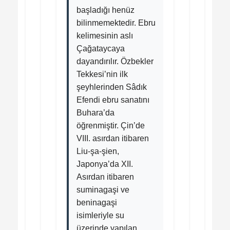
başladığı henüz
bilinmemektedir. Ebru
kelimesinin aslı
Çağataycaya
dayandırılır. Özbekler
Tekkesi’nin ilk
şeyhlerinden Sâdık
Efendi ebru sanatını
Buhara’da
öğrenmiştir. Çin’de
VIII. asırdan itibaren
Liu-şa-şien,
Japonya’da XII.
Asırdan itibaren
suminagaşi ve
beninagaşi
isimleriyle su
üzerinde yapılan