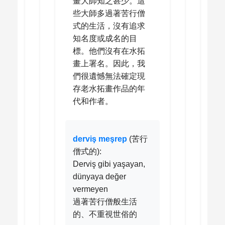
畫大師知之甚少。這
些大師多過著苦行僧
式的生活，沒有追求
知名度或成名的目
標。他們沒有在水拓
畫上署名。因此，我
們很遺憾無法確定現
存老水拓畫作品的年
代和作者。
derviş meşrep
(苦行
僧式的):
Derviş gibi yaşayan,
dünyaya değer
vermeyen
過著苦行僧般生活
的、不重視世俗的