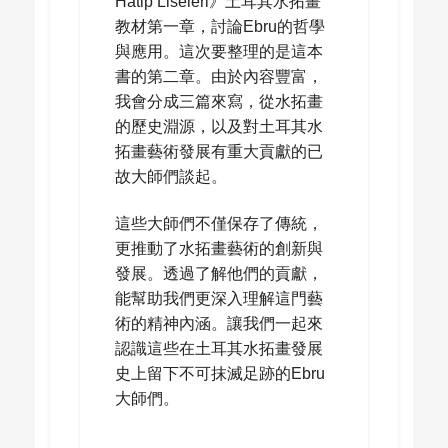
Hatip Liseleri》土耳其水拓畫
教材第一章，討論Ebru的哲學
與應用。這次要整理的是這本
書的第二章。由於內容豐富，
我會分成三篇來寫，從水拓畫
的歷史淵源，以及對土耳其水
拓畫藝術發展有重大貢獻的已
故大師們談起。
這些大師們不僅保存了傳統，
更推動了水拓畫藝術的創新與
發展。透過了解他們的貢獻，
能幫助我們更深入理解這門藝
術的精神內涵。讓我們一起來
認識這些在土耳其水拓畫發展
史上留下不可抹滅足跡的Ebru
大師們。