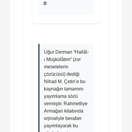
本
Uğur Derman “Hallâl-
ı Müşkülâtım” (zor
meselelerin
çözücüsü) dediği
Nihad M. Çetin’e bu
kaynağın tamamını
yayımlama sözü
vermiştir. Rahmetliye
Armağan kitabında
orjinaliyle beraber
yayımlayarak bu