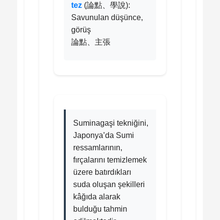
tez
(論點、學說):
Savunulan düşünce,
görüş
論點、主張
Suminagaşi tekniğini,
Japonya’da Sumi
ressamlarının,
fırçalarını temizlemek
üzere batırdıkları
suda oluşan şekilleri
kâğıda alarak
bulduğu tahmin