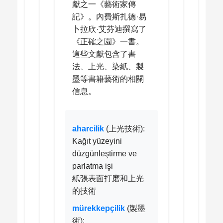
獻之一《藝術家傳
記》。內費斯扎德·易
卜拉欣·艾芬迪撰寫了
《正確之園》一書。
這些文獻包含了書
法、上光、染紙、製
墨等書籍藝術的相關
信息。
aharcilik
(上光技術):
Kağıt yüzeyini
düzgünleştirme ve
parlatma işi
紙張表面打磨和上光
的技術
mürekkepçilik
(製墨
術):