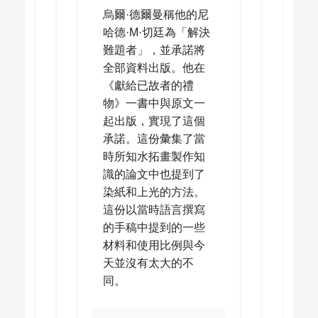
烏爾·德爾曼稱他的尼
哈德·M·切廷為「解決
難題者」，並承諾將
全部資料出版。他在
《獻給已故者的禮
物》一書中與原文一
起出版，實現了這個
承諾。這份彙集了當
時所知水拓畫製作知
識的論文中也提到了
染紙和上光的方法。
這份以當時語言撰寫
的手稿中提到的一些
材料和使用比例與今
天並沒有太大的不
同。