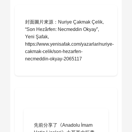
封面圖片來源：Nuriye Çakmak Çelik,
“Son Hezârfen: Necmeddin Okyay”,
Yeni Şafak,
https://www.yenisafak.com/yazarlar/nuriye-
cakmak-celik/son-hezarfen-
necmeddin-okyay-2065117
先前分享了《Anadolu İmam