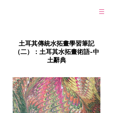
土耳其傳統水拓畫學習筆記
（二）：土耳其水拓畫術語-中
土辭典