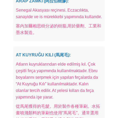
ARAP ZAMKI (阿拉伯樹膠):
Senegal Akasyası reçinesi. Eczacılıkta,
sanayide ve is mürekkebi yapımında kullandır.
塞內加爾相思樹分泌的樹脂,用於藥劑、工業和
墨水製造。
AT KUYRUĞU KILI (馬尾毛):
Atların kuyruklarından elde edilmiş kıl. Çok
çeşitli fırça yapımında kullanılmaktadır. Ebru
boyalarını serpmek için yapılan fırçalarda da
“At Kuyruğu Kılı” kullanılmaktadır. Kalın
olanlar tercih edilir. At yelesi kılları da fırça
yapımında işe yarar.
從馬尾獲得的毛髮。用於製作各種筆刷。水拓
畫噴濺顏料的筆刷也使用”馬尾毛”。通常選用