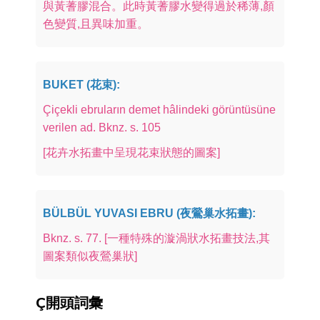
與黃蓍膠混合。此時黃蓍膠水變得過於稀薄,顏
色變質,且異味加重。
BUKET (花束):
Çiçekli ebruların demet hâlindeki görüntüsüne
verilen ad. Bknz. s. 105
[花卉水拓畫中呈現花束狀態的圖案]
BÜLBÜL YUVASI EBRU (夜鶯巢水拓畫):
Bknz. s. 77. [一種特殊的漩渦狀水拓畫技法,其
圖案類似夜鶯巢狀]
Ç開頭詞彙