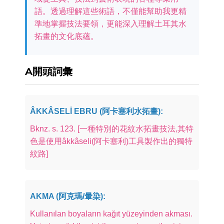
語。透過理解這些術語，不僅能幫助我更精
準地掌握技法要領，更能深入理解土耳其水
拓畫的文化底蘊。
A開頭詞彙
ÂKKÂSELİ EBRU (阿卡塞利水拓畫):
Bknz. s. 123. [一種特別的花紋水拓畫技法,其特
色是使用âkkâseli(阿卡塞利)工具製作出的獨特
紋路]
AKMA (阿克瑪/暈染):
Kullanılan boyaların kağıt yüzeyinden akması.