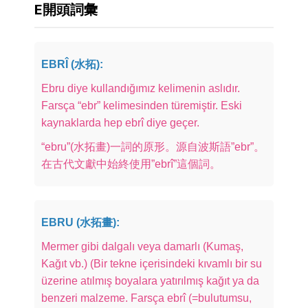
E開頭詞彙
EBRÎ (水拓):
Ebru diye kullandığımız kelimenin aslıdır.
Farsça “ebr” kelimesinden türemiştir. Eski
kaynaklarda hep ebrî diye geçer.
“ebru”(水拓畫)一詞的原形。源自波斯語”ebr”。
在古代文獻中始終使用”ebrî”這個詞。
EBRU (水拓畫):
Mermer gibi dalgalı veya damarlı (Kumaş,
Kağıt vb.) (Bir tekne içerisindeki kıvamlı bir su
üzerine atılmış boyalara yatırılmış kağıt ya da
benzeri malzeme. Farsça ebrî (=bulutumsu,