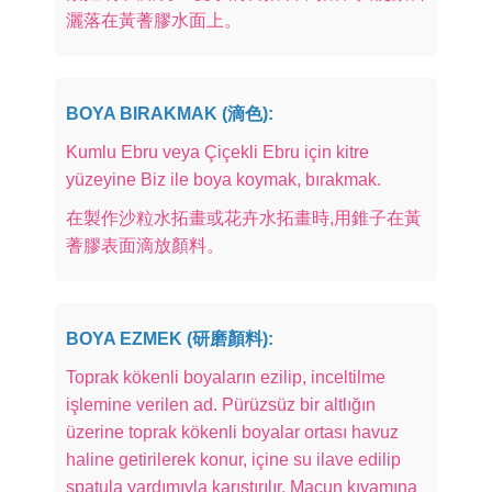
灑落在黃蓍膠水面上。
BOYA BIRAKMAK (滴色):
Kumlu Ebru veya Çiçekli Ebru için kitre
yüzeyine Biz ile boya koymak, bırakmak.
在製作沙粒水拓畫或花卉水拓畫時,用錐子在黃
蓍膠表面滴放顏料。
BOYA EZMEK (研磨顏料):
Toprak kökenli boyaların ezilip, inceltilme
işlemine verilen ad. Pürüzsüz bir altlığın
üzerine toprak kökenli boyalar ortası havuz
haline getirilerek konur, içine su ilave edilip
spatula yardımıyla karıştırılır. Macun kıvamına