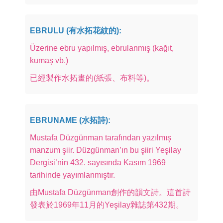
EBRULU (有水拓花紋的):
Üzerine ebru yapılmış, ebrulanmış (kağıt,
kumaş vb.)
已經製作水拓畫的(紙張、布料等)。
EBRUNAME (水拓詩):
Mustafa Düzgünman tarafından yazılmış
manzum şiir. Düzgünman’ın bu şiiri Yeşilay
Dergisi’nin 432. sayısında Kasım 1969
tarihinde yayımlanmıştır.
由Mustafa Düzgünman創作的韻文詩。這首詩
發表於1969年11月的Yeşilay雜誌第432期。