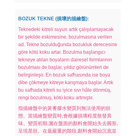
BOZUK TEKNE (損壞的描繪盤):
Teknedeki kitreli suyun artık çalışılamayacak
bir şekilde eskimesine, bozulmasına verilen
ad. Tekne bozulduğunda bozukluk derecesine
göre kötü koku artar. Bozulma başlangıcı
tekneye atılan boyaların dairesel formlarının
bozulması de başlar, yıldız görünümleri de
belirginleşir. En bozuk safhasında ise boya
dibe çökmeye kitreye karışmaya başlar. Artık
bu safhada kitreli su iyice sıvı hâle dönmüş,
rengi bozulmuş, kötü koku artmıştır.
指描繪盤中的黃蓍膠水變質到無法使用的狀
態。當描繪盤變質時,會根據損壞程度散發異
味。變質初期,灑在盤面的顏料會開始失去圓形,
呈現星狀。在最嚴重的階段,顏料會開始沉底並