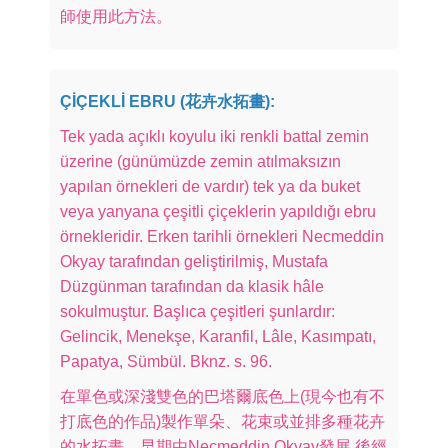
師使用此方法。
ÇİÇEKLİ EBRU (花卉水拓畫):
Tek yada açıklı koyulu iki renkli battal zemin
üzerine (günümüzde zemin atılmaksızın
yapılan örnekleri de vardır) tek ya da buket
veya yanyana çeşitli çiçeklerin yapıldığı ebru
örnekleridir. Erken tarihli örnekleri Necmeddin
Okyay tarafından geliştirilmiş, Mustafa
Düzgünman tarafından da klasik hâle
sokulmuştur. Başlıca çeşitleri şunlardır:
Gelincik, Menekşe, Karanfil, Lâle, Kasımpatı,
Papatya, Sümbül. Bknz. s. 96.
在單色或深淺雙色的巴塔爾底色上(現今也有不
打底色的作品)製作單朵、花束或並排多種花卉
的水拓畫。早期由Necmeddin Okyay發展,後經