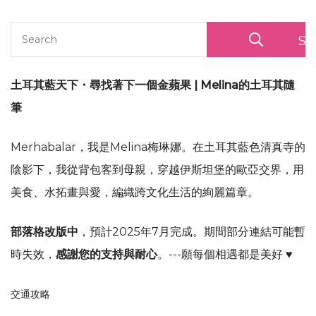
Se
土耳其藍天下・尋找著下一個金蘋果 | Melina的土耳其隨
筆
Merhabalar，我是Melina梅琳娜。在土耳其藍色清真寺的
陰影下，我從背包客到母親，穿越伊斯坦堡的歐亞交界，用
美食、水拓畫與愛，編織跨文化生活的絢麗篇章。
部落格改版中
，預計2025年7月完成。期間部分連結可能暫
時失效，
感謝您的支持與耐心
。---願每個相遇都是美好 ♥
交通攻略