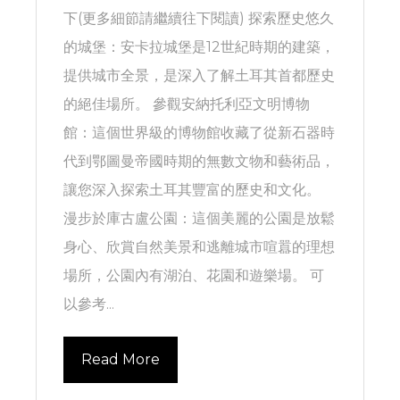
下(更多細節請繼續往下閱讀) 探索歷史悠久
的城堡：安卡拉城堡是12世紀時期的建築，
提供城市全景，是深入了解土耳其首都歷史
的絕佳場所。 參觀安納托利亞文明博物
館：這個世界級的博物館收藏了從新石器時
代到鄂圖曼帝國時期的無數文物和藝術品，
讓您深入探索土耳其豐富的歷史和文化。
漫步於庫古盧公園：這個美麗的公園是放鬆
身心、欣賞自然美景和逃離城市喧囂的理想
場所，公園內有湖泊、花園和遊樂場。 可
以參考...
Read More