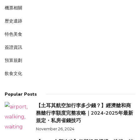
機票相關
歷史遺跡
特色美食
簽證資訊
預算規劃
飲食文化
Popular Posts
【土耳其航空加行李多少錢？】經濟艙和商
務艙行李額度完整攻略｜2024-2025年最新
規定・私房省錢技巧
November 26, 2024